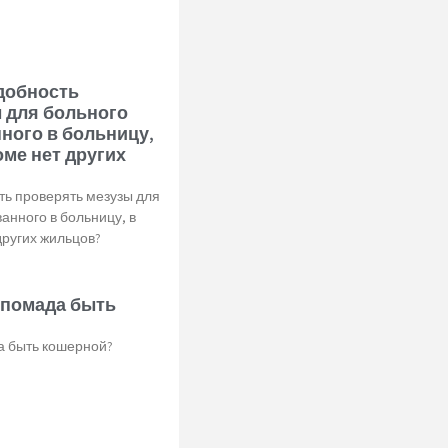
добность
 для больного
ного в больницу,
оме нет других
ть проверять мезузы для
анного в больницу, в
других жильцов?
 помада быть
а быть кошерной?