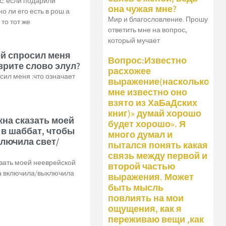
с: если подарили
она чужая мне?
о ли его есть в рош а
Мир и благословление. Прошу
 то тот же
ответить мне на вопрос,
который мучает
й спросил меня
Вопрос:Известно
иврите слово элул?
расхожее
ил меня :что означает
выражение(насколько
мне известно оно
взято из ХаБаДских
книг)» думай хорошо
жна сказать моей
будет хорошо». Я
 в шаббат, чтобы
много думал и
лючила свет/
пытался понять какая
связь между первой и
зать моей нееврейской
второй частью
на включила/выключила
выражения. Может
быть мысль
повлиять на мои
ощущения, как я
переживаю вещи ,как