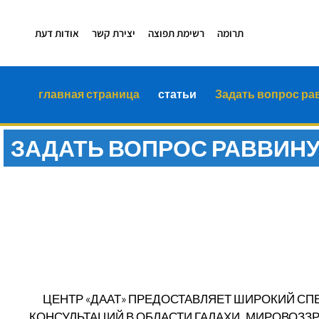
תרומה
רשימת תפוצה
יצירת קשר
אודות דעת
главная страница
статьи
Задать вопрос рав
ЗАДАТЬ ВОПРОС РАВВИНУ
ДААТ - РЕЛИГИОЗНЫЙ Ц
ИУДАИЗМ В ТРАДИЦИ
КАББАЛЫ И ХАСИДИЗ
ЦЕНТР «ДААТ» ПРЕДОСТАВЛЯЕТ ШИРОКИЙ СП
КОНСУЛЬТАЦИЙ В ОБЛАСТИ ГАЛАХИ, МИРОВОЗЗ