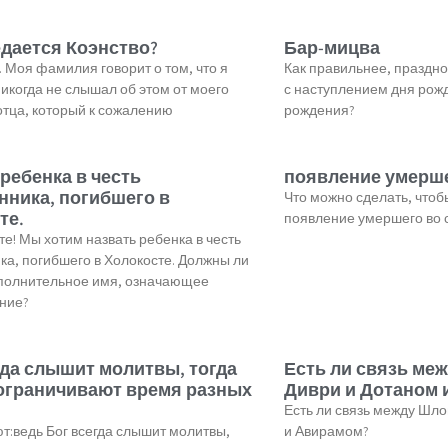
едается Коэнство?
Бар-мицва
. Моя фамилия говорит о том, что я
Как правильнее, праздн
никогда не слышал об этом от моего
с наступлением дня рожд
отца, который к сожалению
рождения?
 ребенка в честь
появление умерше
нника, погибшего в
Что можно сделать, чтоб
те.
появление умершего во 
те! Мы хотим назвать ребенка в честь
ка, погибшего в Холокосте. Должны ли
ополнительное имя, означающее
ние?
гда слышит молитвы, тогда
Есть ли связь ме
ограничивают время разных
Диври и Дотаном 
Есть ли связь между Шло
:ведь Бог всегда слышит молитвы,
и Авирамом?