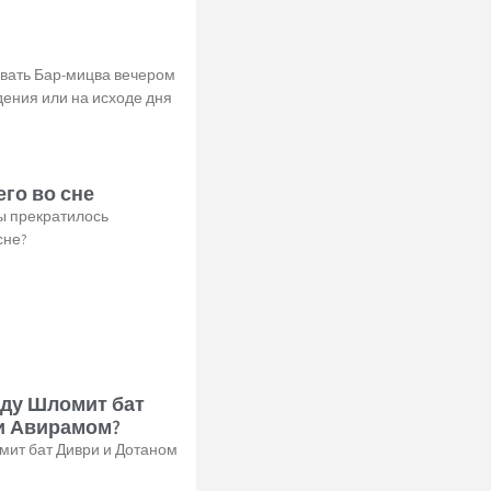
овать Бар-мицва вечером
ения или на исходе дня
го во сне
ы прекратилось
сне?
жду Шломит бат
и Авирамом?
мит бат Диври и Дотаном