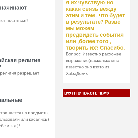
я их чувствую-но
 начинают
какая связь вежду
этим и тем , что будет
ают поститься?
в результате? Разве
мы можем
предвидеть события
или ,более того ,
творить их? Спасибо.
Вопрос: Известно расхожее
йская религия
выражение(насколько мне
?
известно оно взято из
 религия разрешает
ХаБаДских
שיעורים ומאמרים חדשים
иальные
страняется на предметы,
льзовали или касались (
е и т. д.)?