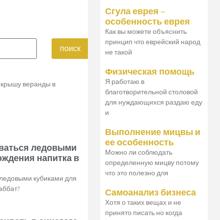
Сгула еврея –
особенность еврея
Как вы можете объяснить
принцип что еврейский народ
поиск
не такой
Физическая помощь
Я работаю в
 крышу веранды в
благотворительной столовой
для нуждающихся раздаю еду
и
Выполнение мицвы и
ее особенность
оваться ледовыми
Можно ли соблюдать
ождения напитка в
определенную мицву потому
что это полезно для
 ледовыми кубиками для
аббат?
Самоанализ бизнеса
Хотя о таких вещах и не
принято писать но когда