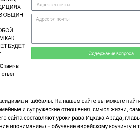
ДИЦИЯХ
АВ ОБЩИН
ЛЮБОЙ
М КАК
ЕТ БУДЕТ
Содержание вопроса
С
Спам» в
 ответ
 хасидизма и каббалы. На нашем сайте вы можете най
емейные и супружеские отношения, смысл жизни, сам
го сайта составляют уроки рава Ицхака Арада, глав
ание ипонимание») – обучение еврейскому коучингу и 