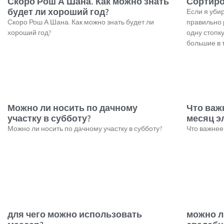
Скоро Рош А Шана. Как можно знать
Сортиро
будет ли хороший год?
Если я уби
Скоро Рош А Шана. Как можно знать будет ли
правильно 
хороший год?
одну стопк
большие в 
Можно ли носить по дачному
Что важн
участку в субботу?
месяц э
Можно ли носить по дачному участку в субботу?
Что важнее 
для чего можно использовать
можно л