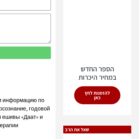
הספר החדש
במחיר היכרות
להזמנות לחץ
כאן
ти информацию по
осознание, годовой
ы ешивы «Даат» и
терапии
שאל את הרב