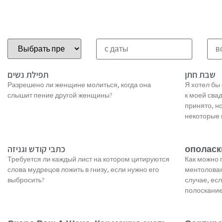
שבת חתן
תפילת נשים
Разрешено ли женщине молиться, когда она
Я хотел бы
слышит пение другой женщины?
к моей свад
принято, н
некоторые 
כתבי קודש וגניזה
ополаск
Требуется ли каждый лист на котором цитируются
Как можно 
слова мудрецов ложить в гнизу, если нужно его
ментоловая
выбросить?
случае, ес
полоскание