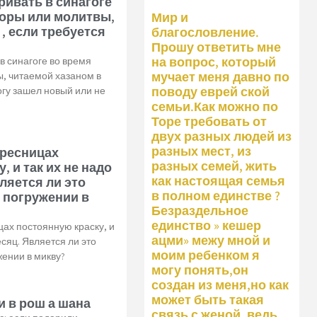
ривать в синагоге
Торы или молитвы,
Мир и
, если требуется
благословление.
Прошу ответить мне
на вопрос, который
в синагоге во время
мучает меня давно по
, читаемой хазаном в
поводу еврей ской
огу зашел новый или не
семьи.Как можно по
Торе требовать от
двух разных людей из
разных мест, из
 ресницах
разных семей, жить
, и так их не надо
как настоящая семья
ляется ли это
в полном единстве ?
 погружении в
Безраздельное
единство » кешер
ах постоянную краску, и
ацми» межу мной и
есяц. Является ли это
моим ребенком я
ении в микву?
могу понять,он
создан из меня,но как
может быть такая
и в рош а шана
связь с женой, ведь