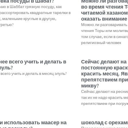
вка посуды в Шабат?
Можно ли разгова
во время чтения 
раю в Шаббат грязную посуду, как
читаемой хазаном 
рассортировать квадратные тарелки в
оказать внимание
у, маленькие круглые в другую,
третью?
Можно ли разговаривать 
чтения Торы или молитвы
том случае, если в синаг
религиозный человек
ее всего учить и делать в
Сейчас делают на
луль?
постоянную краску
красить месяц. Яв
всего учить и делать в месяц элуль?
препятствием при
микву?
Сейчас делают на ресниц
так их не надо красить м
препятствием при погруж
и использовать маасер на
шоколад с орехам