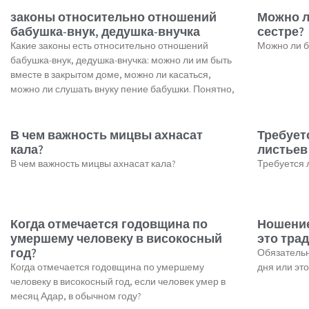
законы относительно отношений
Можно л
бабушка-внук, дедушка-внучка
сестре?
Какие законы есть относительно отношений
Можно ли б
бабушка-внук, дедушка-внучка: можно ли им быть
вместе в закрытом доме, можно ли касаться,
можно ли слушать внуку пение бабушки. Понятно,
В чем важность мицвы ахнасат
Требует
кала?
листьев
В чем важность мицвы ахнасат кала?
Требуется 
Когда отмечается годовщина по
Ношение
умершему человеку в високосный
это тра
год?
Обязательн
Когда отмечается годовщина по умершему
дня или эт
человеку в високосный год, если человек умер в
месяц Адар, в обычном году?