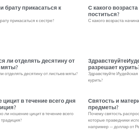
и брату прикасаться к
С какого возраста
поститься?
рату прикасаться к сестре?
С какого возраста начин
ся ли отделять десятину от
ЗдравствуйтеИуде
 мяты?
разрешает курить
ли отделять десятину от листьев мяты?
Здравствуйте Иудейская
курить?
 цицит в течение всего дня
Святость и матер
диция?
предметы?
о ли ношение цицит в течение всего
Почему святость распро
о традиция?
которые праведники испо
например — доллар от Реб