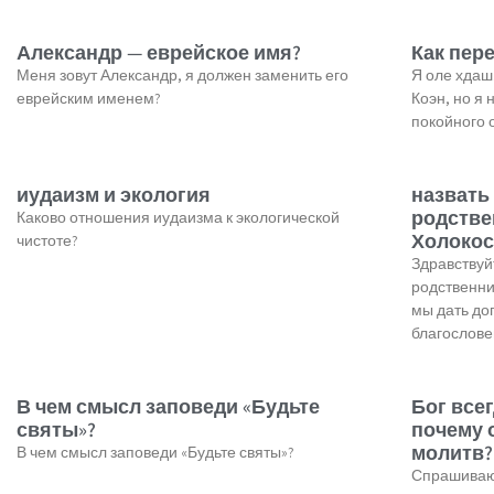
Александр — еврейское имя?
Как пер
Меня зовут Александр, я должен заменить его
Я оле хдаш
еврейским именем?
Коэн, но я 
покойного 
иудаизм и экология
назвать
родстве
Каково отношения иудаизма к экологической
Холокос
чистоте?
Здравствуй
родственни
мы дать д
благослове
В чем смысл заповеди «Будьте
Бог все
святы»?
почему 
молитв?
В чем смысл заповеди «Будьте святы»?
Спрашивают