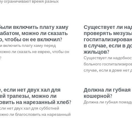
му ограничивают время разных
были включить плату хаму
Существует ли на
абатом, можно ли сказать
проверять мезузы
ю, чтобы он ее включил?
госпитализирован
в случае, если в д
и включить плату хаму перед
жильцов?
ожно ли сказать не еврею, чтобы он
?
Существует ли надобнос
больного госпитализиров
случае, если в доме нет 
, если нет двух хал для
Должна ли губная
ей трапезы, можно ли
кошерной?
овить на нарезанный хлеб?
Должна ли губная помад
сли нет двух хал для субботней
ожно ли благословить на нарезанный