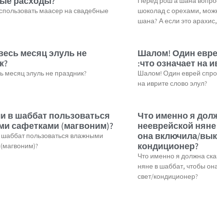
ые расходы?
Перед рош а шана вопро
спользовать маасер на свадебные
шоколад с орехами, можн
шана? А если это арахис,
весь месяц элуль не
Шалом! Один евре
к?
:что означает на 
ь месяц элуль не праздник?
Шалом! Один еврей спрос
на иврите слово элул?
и в шаббат пользоваться
Что именно я дол
и сафетками (магвоним)?
нееврейской няне
она включила/вык
 шаббат пользоваться влажными
кондиционер?
(магвоним)?
Что именно я должна ска
няне в шаббат, чтобы о
свет/кондиционер?