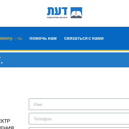
вину. – ru
помочь нам
связаться с нами
.
ЕНТР
ЯХ
МА
ЕКТР
РЕНИЯ,