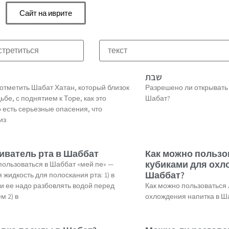
Сайт на иврите
שבת
 отметить Шабат Хатан, который близок
Разрешено ли открывать
ьбе, с поднятием к Торе, как это
Шабат?
о есть серьезные опасения, что
из
иватель рта в Шаббат
Как можно польз
кубиками для охл
пользоваться в Шаббат «мей пе» —
Шаббат?
 жидкость для полоскания рта: 1) в
ли ее надо разбовлять водой перед
Как можно пользоваться
м 2) в
охлождения напитка в Ш