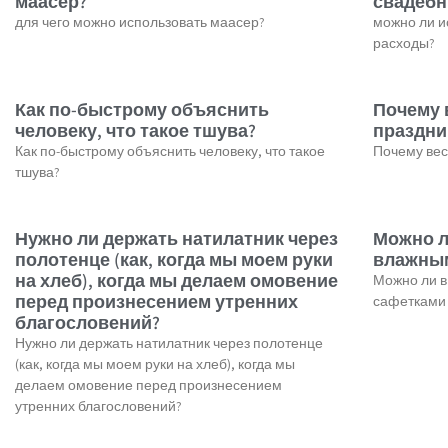
маасер?
свадебн
для чего можно использовать маасер?
можно ли и
расходы?
Как по-быстрому объяснить
Почему 
человеку, что такое тшува?
праздни
Как по-быстрому объяснить человеку, что такое
Почему вес
тшува?
Нужно ли держать натилатник через
Можно л
полотенце (как, когда мы моем руки
влажным
на хлеб), когда мы делаем омовение
Можно ли в
перед произнесением утренних
сафетками 
благословений?
Нужно ли держать натилатник через полотенце
(как, когда мы моем руки на хлеб), когда мы
делаем омовение перед произнесением
утренних благословений?