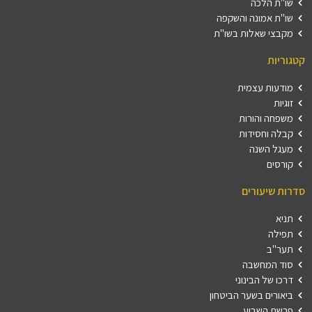
שו"ת הלכה
שו"ת אמונה והשקפה
מקבצי שאלות בשו"ת
קטגוריות
מודעות עצמית
זוגיות
משפחה והורות
קבלה וחסידות
מעגל השנה
קורסים
סדרות שיעורים
תניא
תפילה
תער"ב
סוד המחשבה
דרכו של הבינוני
ביאורים בשער הביטחון
פרשת השבוע