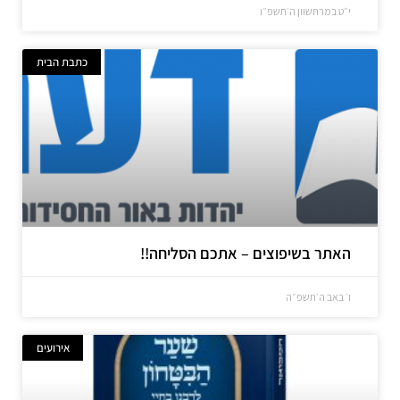
י״ט במרחשוון ה׳תשפ״ו
כתבת הבית
האתר בשיפוצים – אתכם הסליחה!!
ו׳ באב ה׳תשפ״ה
אירועים