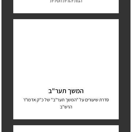
הגות יהודית חסידית
המשך תער"ב
סדרת שיעורים על "המשך תער"ב" של כ"ק אדמו"ר
הרש"ב