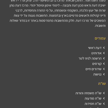
מעגל השנה ועוד.. התוכן שבאתר מרוכז ברובו משיעורי הרב יצחק ערד – ראש
ישיבת דעת וראש מכון דעת ותבונה – לימודי אימון וטיפול יהודי. מרכז דעת נותן
שרות של יעוץ הלכתי, השקפתי ומשפחתי, על פי התורה והחסידות, לרבני
ודייני קהילות ולאנשים פרטיים בארץ ובתפוצות. התשובות נענות על ידי צוות
המשיבים של מרכז דעת. חלק מהתשובות מתפרסמות באתר זו במדור שאלות
ותשובות.
עמודים
דעת ראשי
אודותינו
הרשמה לניוז לטר
קורסים
שידורים חיים
נגישות
שו"ת
שו"ת משפחה והורות
שו"ת מודעות
שו"ת חסידות