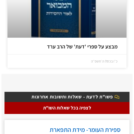
מבצע על ספרי 'דעת' של הרב ערד
כ״ו בכסלו ה׳תשפ״ה
פשו"ת לדעת - שאלות ותשובות אחרונות
לצפיה בכל שאלות השו"ת
ספירת העומר- מידת התפארת