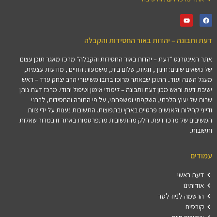
דעת ותבונה – יהדות באור החסידות והקבלה
אתר האינטרנט "דעת – יהדות באור החסידות והקבלה" מרכז מאגר תוכן עצום
של נושאים שונים: חינוך, זוגיות, שלום בית, משמעות החיים , מודעות עצמית,
מעגל השנה ועוד.. התוכן שבאתר מרוכז ברובו משיעורי הרב יצחק ערד – ראש
ישיבת דעת וראש מכון דעת ותבונה – לימודי אימון וטיפול יהודי. מרכז דעת נותן
שרות של יעוץ הלכתי, השקפתי ומשפחתי, על פי התורה והחסידות, לרבני
ודייני קהילות ולאנשים פרטיים בארץ ובתפוצות. התשובות נענות על ידי צוות
המשיבים של מרכז דעת. חלק מהתשובות מתפרסמות באתר זו במדור שאלות
ותשובות.
עמודים
דעת ראשי
אודותינו
הרשמה לניוז לטר
קורסים