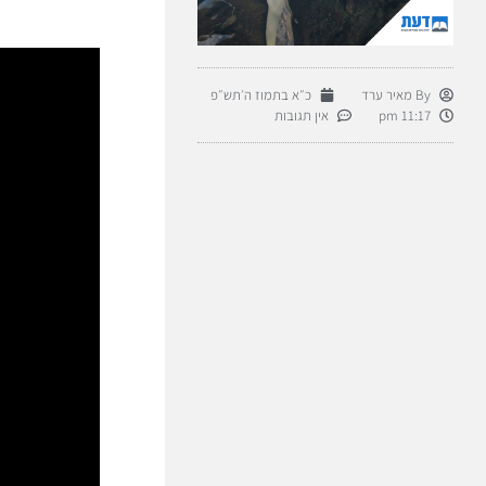
By
מאיר ערד
כ״א בתמוז ה׳תש״פ
11:17 pm
אין תגובות