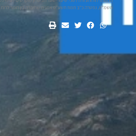
ההשתדלות והעזרה לשני. שיעורי שער הביטחון מוקדשים לעילוי נשמ
תשמ"ט, נפטרה כ"ב תמוז תשע"ט אמנית שחיברה בין חומר לרוח 