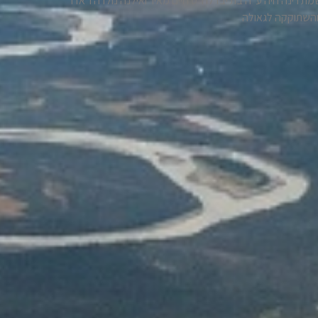
ת רינה חיה ע"ה בת יבדלח"ט חיים מאיר ואילנה נולדה ו' אדר
והשתוקקה לגאולה