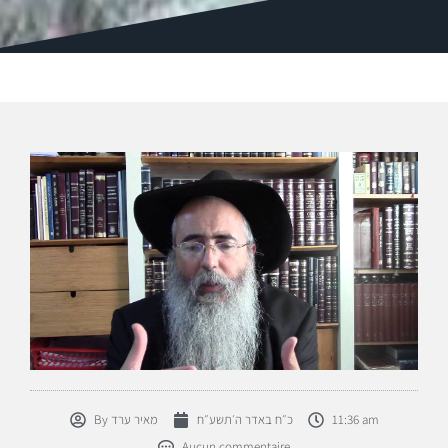
11:36 am
כ״ח באדר ה׳תשע״ח
מאיר ערד
By
Aucun commentaire