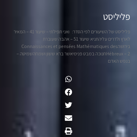
פליליסט
פליליסט של השיעורים לפי הסדר: ואני תפילתי – שיעור 41 – המאיר
לארץ ולדרים עליהתניא שיעור 51 – אהבה שעוברת
בירושהConnaissances et pensées Mathématiques des
Hébreux – 2חנוכה במבט פנימיאשר ברא ששון ושמחהשמיטה –
בנפש האדם