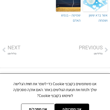
אשר ברא ששון
שמיטה – בנפש
ושמחה
האדם
NEXT
PREVIOUS
פליליסט
פליליסט
אנו משתמשים בקובצי Cookie כדי לשפר את חווית הגלישה
כתיבת תגובה
שלך ולנתח את תנועת הגולשים באתר. האם את/ה מסכים/ה
לשימוש בקובצי Cookie?
האימייל לא יוצג באתר.
שדות החובה מסומנים
*
התגובה שלך
*
אני מסכים/ה
אני מסרב/ת