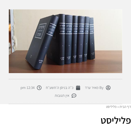
By
מאיר ערד
כ״ה בניסן ה׳תשע״ח
12:34 pm
אין תגובות
דף הבית
»
פליליסט
פליליסט