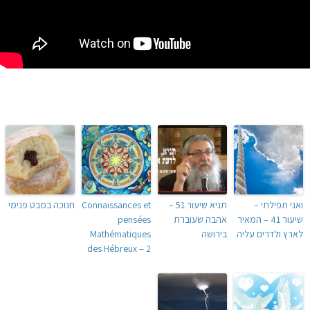
ואני תפילתי –
תניא שיעור 51 –
Connaissances et
חנוכה במבט פנימי
שיעור 41 – המאיר
אהבה שעוברת
pensées
לארץ ולדרים עליה
בירושה
Mathématiques
des Hébreux – 2