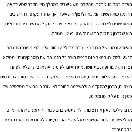
האדם במהותו 'מהלך', מתקדם ומשיג יעדים במהלך חייו. הדבר שמעורר את
ההתקדמות והשינוי הוא כוח ה'רצון' והשאיפה, אך אחד העקרונות החשובים
המאפשרים לאדם הליכה והתקדמות אמיתית ויציבה, ללא משברים ותסכולים,
הוא שלרצון מתלווה תחושת 'תענוג' פנימי ומנוחה.
כאשר עוצמתו של כוח ה'רצון' רבה מדי ללא וויסות ואיזון, הוא מעורר התנגדות
לרוגע ולשלווה. במצב כזה הנפש חשה כל הזמן תחושת חוסר קיצונית, וממילא
רצון חזק לעוד ועוד, בתחושת מתח ואיום. לעומת זאת אדם שהצליח לפתח
בעצמו רוגע ושלווה פנימית, וערכו העצמי, האלוקי, ברור לו ואיננו מותנה בגורמים
חיצוניים, הרצון להתקדמות ולהשלמת החוסר לא יעורר בו תחושה מטלטלת של
כמין איום על קיומו ומקומו.
אדם שילמד לאזן את רצונותיו, להשתמש בהם ככוח דחף ומניע להתקדמות,
מבלי שיהפכו לכוח המשתלט על עולמו הפנימי, יוכל לפתח את תודעת הביטחון
בקלות יתרה.