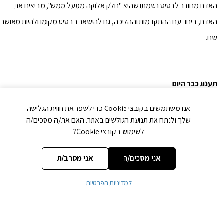
האדם מחובר לבסיס נשמתו שהיא "חלק אלוקה ממעל ממש", מביאים את
האדם, ביחד עם ההתקדמות וההליכה, גם להישאר בבסיס מקומו ולהיות מאושר
שם.
תענוג כבר היום
המנוחה וה'תענוג' ביום השבת, הם כעין המנוחה והשלמות שתתגלינה בגאולה.
אנו משתמשים בקובצי Cookie כדי לשפר את חווית הגלישה
שלך ולנתח את תנועת הגולשים באתר. האם את/ה מסכים/ה
ששת ימי החול הם כנגד "שית אלפי שנין" של קיום העולם, שבהן אנו עסוקים
לשימוש בקובצי Cookie?
במילוי
רצון
ה' בעולם, אך בגאולה, הנמשלת לשבת, "יום שכולו שבת ומנוחה
לחיי העולמים", מתגלים השלמות ו
התענוג
האלוקי.
אני מסכים/ה
אני מסרב/ת
מסיבה זו, אחד מהעניינים שיתגלו בשלמות בגאולה הוא כוח ה'תענוג' האמיתי
למדיניות הפרטיות
שבאדם.
זהו גם הפירוש בדברי הרמב"ם שלעתיד לבוא "המעדנים יהיו מצויים כעפר"