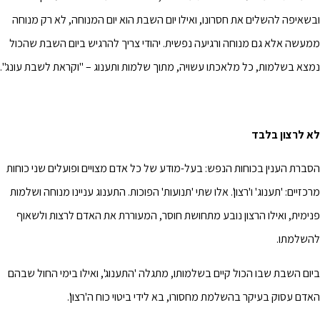
ובשאיפה להשלים את חסרונו, ואילו יום השבת הוא יום המנוחה, לא רק מנוחה
ממעשה אלא גם מנוחה ורגיעה נפשית. יהודי צריך להרגיש ביום השבת שהכול
נמצא בשלמות, כל מלאכתו עשויה, מתוך שלמות ותענוג – "וקראת לשבת עונג".
לא לרצון בלבד
הסברת הענין בכוחות הנפש: בעל-מודע של כל אדם מצויים ופועלים שני כוחות
מרכזיים: 'תענוג' ו'רצון'. אלו שתי 'תנועות' הפוכות. התענוג עניינו מנוחה ושלמות
פנימית, ואילו הרצון נובע מתחושת חוסר, המעוררת את האדם לרצות ולשאוף
להשלמתו.
ביום השבת שבו הכול קיים בשלמותו, מתגלה 'התענוג', ואילו בימי החול שבהם
האדם עסוק בעיקר בהשלמת מחסורו, בא לידי ביטוי כוח ה'רצון'.