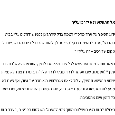
אל תתפשט ולא ידרכו עליך
ידוע הסיפור על אחד מחסידי הצמח צדק שהתלונן לפניו ש"דורכים עליו בבית
המדרש", וענה לו הצמח צדק: "מי אמר לך להתפשט בכל בית המדרש, שבכל
מקום שדורכים – זה עליך?!".
כאשר אתה נמתח ומתפשט לכל עבר ויוצא מגבלותיך, התוצאה היא ש"דורכים
עליך" (אין מקום שבו אפשר לדרוך מבלי לדרוך עליך). תכונת ה'רצון' הלא מאוזן
שהוא מתפשט ונמשך, ועלול לצאת מגבולותיו. הוא רוצה עוד ועוד, ואף פעם לא
מגיע לתחושת שובע ונרגע. באופן כזה, חסרה מנוחת הנפש והשלווה, ומרגישים
כל הזמן איום מהסביבה.
היכולת להיות רגועים ושלווים מתוך גילוי ה'תענוג' והשלמות הפנימית, בעצם היות