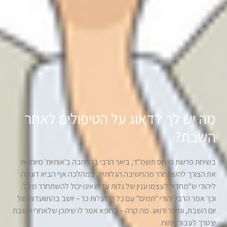
מה יש לך לדאוג על הטיפולים לאחר
השבת?
בשיחת פרשת פנחס תשמ"ד, ביאר הרבי בהרחבה ב'אותיות' מיוחדות
את הצורך להשתחרר מהחשיבה הגלותית, במהלכה אף הביא דוגמה
ליהודי ש"מחדיר לעצמו ענין של גלות עד שאינו יכול להשתחרר מזה".
וכך אמר הרבי: יהודי "תמים" עם כל המעלות כו' – יושב בהתוועדות של
יום השבת, ומיצר ודואג. מה קרה – הרופא אמר לו שיתכן שלאחרי השבת
יצטרך לעבור ניתוח.