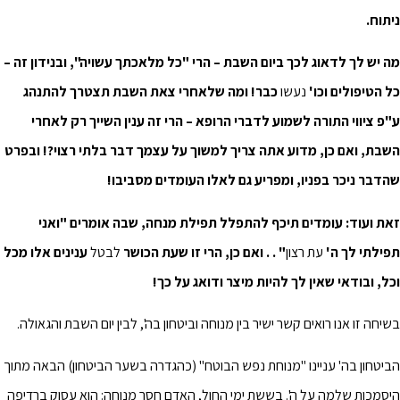
ניתוח.
מה יש לך לדאוג לכך ביום השבת – הרי "כל מלאכתך עשויה", ובנידון זה –
כל הטיפולים וכו'
נעשו
כבר! ומה שלאחרי צאת השבת תצטרך להתנהג
ע"פ ציווי התורה לשמוע לדברי הרופא – הרי זה ענין השייך רק לאחרי
השבת, ואם כן, מדוע אתה צריך למשוך על עצמך דבר בלתי רצוי?! ובפרט
שהדבר ניכר בפניו, ומפריע גם לאלו העומדים מסביבו!
זאת ועוד: עומדים תיכף להתפלל תפילת מנחה, שבה אומרים "ואני
תפילתי לך ה'
עת רצון
" . . ואם כן, הרי זו שעת הכושר
לבטל
ענינים אלו מכל
וכל, ובודאי שאין לך להיות מיצר ודואג על כך!
בשיחה זו אנו רואים קשר ישיר בין מנוחה וביטחון בה', לבין יום השבת והגאולה.
הביטחון בה' עניינו "מנוחת נפש הבוטח" (כהגדרה בשער הביטחון) הבאה מתוך
היסמכות שלמה על ה'. בששת ימי החול, האדם חסר מנוחה: הוא עסוק ברדיפה