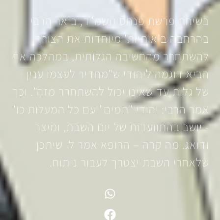
בשיחת פרשת פנחס תשמ"ד, ביאר הרבי
בהרחבה ב'אותיות' מיוחדות את הצורך
להשתחרר מהחשיבה הגלותית, במהלכה אף
הביא דוגמה ליהודי ש"מחדיר לעצמו ענין
של גלות עד שאינו יכול להשתחרר מזה". וכך
אמר הרבי: יהודי "תמים" עם כל המעלות כו'
- יושב בהתוועדות של יום השבת, ומיצר
ודואג. מה קרה – הרופא אמר לו שיתכן
שלאחרי השבת יצטרך לעבור ניתוח.