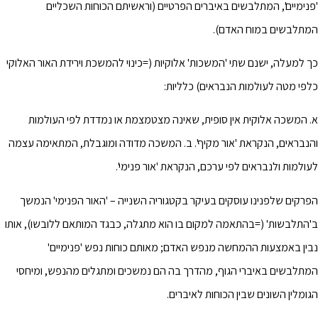
'פנימיים', המתלבשים באיברים הפרטיים (וראשיתם הכוחות השכליים
המתלבשים במוח האדם).
כך למעלה, ישנם שתי 'המשכות' אלוקיות (=כינוי להמשכת וירידת האור האלוקי
כלפי מטה לעולמות הנבראים) כלליות:
א. המשכה אלוקית אין סופית, שאינה מצטמצמת או נמדדת לפי העולמות
והנבראים, הנקראת 'אור מקיף'. ב. המשכה מדודה ומוגבלת, המתאימה עצמה
לעולמות ולנבראים לפי ערכם, הנקראת 'אור פנימי'.
הפרקים שלפנינו עוסקים בעיקר בקטגוריה השנייה – 'האור הפנימי' הנמשך
ב'התלבשות' (=בהתאמה למקום בו הוא מתגלה, כבגד המותאם ללובשו), אותו
נבין באמצעות ההמחשה מנפש האדם; מאותם כוחות נפש 'פנימיים'
המתלבשים באיברי הגוף, מהדרך בה הם נמשכים ומתגלים מהנפש, ומיחסי
הגומלין השונים שבין הכוחות לאיברים.