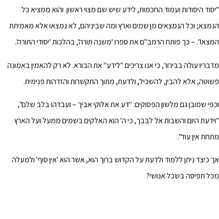
"יסוד היסודות ועמוד החכמות, לידע שיש שם מצוי ראשון. והוא ממציא כל
הנמצא; וכל הנמצאים מן שמים וארץ ומה שביניהם, לא נמצאו אלא מאמיתת
המצאו". – כך פותח הרמב"ם את ספרו 'משנה תורה', בהלכות 'יסודי התורה'.
מדבריו עולה בבירור, כי אנו צריכים "לידע" את הבורא. לא רק להאמין באמונה
פשוטה, אלא להבין, להשכיל, ולדעת, מתוך התקשרות והזדהות פנימית.
וכפי שמובן גם מלשון הפסוקים: "דע את אלוקי אביך – ועבדהו בלב שלם",
"וידעת היום והשבות אל לבבך, כי ה' הוא האלקים בשמים ממעל ועל הארץ
מתחת אין עוד".
אך כיצד ניתן ללמוד ולדעת על הקדוש ברוך הוא, אשר הוא 'אין סוף' ולמעלה
מכל תפיסה בשכל אנושי?