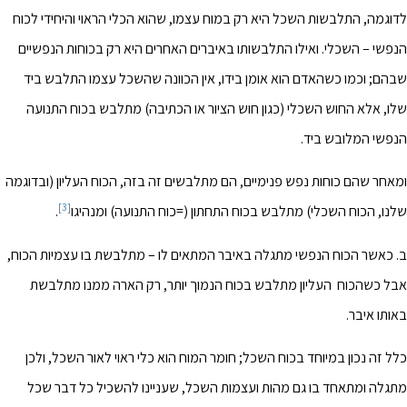
לדוגמה, התלבשות השכל היא רק במוח עצמו, שהוא הכלי הראוי והיחידי לכוח
הנפשי – השכלי. ואילו התלבשותו באיברים האחרים היא רק בכוחות הנפשיים
שבהם; וכמו כשהאדם הוא אומן בידו, אין הכוונה שהשכל עצמו התלבש ביד
שלו, אלא החוש השכלי (כגון חוש הציור או הכתיבה) מתלבש בכוח התנועה
הנפשי המלובש ביד.
ומאחר שהם כוחות נפש פנימיים, הם מתלבשים זה בזה, הכוח העליון (ובדוגמה
[3]
שלנו, הכוח השכלי) מתלבש בכוח התחתון (=כוח התנועה) ומנהיגו
.
ב. כאשר הכוח הנפשי מתגלה באיבר המתאים לו – מתלבשת בו עצמיות הכוח,
אבל כשהכוח העליון מתלבש בכוח הנמוך יותר, רק הארה ממנו מתלבשת
באותו איבר.
כלל זה נכון במיוחד בכוח השכל; חומר המוח הוא כלי ראוי לאור השכל, ולכן
מתגלה ומתאחד בו גם מהות ועצמות השכל, שעניינו להשכיל כל דבר שכל