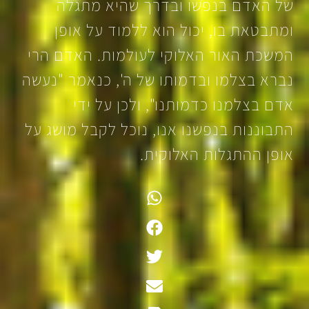
של האדם בנפשו ובדרך שהיא מתגלה
ומתבטאת בו, יכול הוא ללמוד על אופן
המשכת האור האלוקי לעולמות. האדם הרי
נברא בצלמו ובדמותו של ה', כנאמר "נעשה
אדם בצלמנו כדמותנו", ולכן על ידי
התבוננות בנפשנו אנו, נוכל לקבל מושג על
אופן ההתגלות האלוקית.