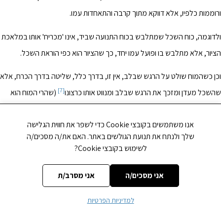
ורוממות כלפיו, אלא דווקא מתוך קרבה והתאחדות עמו.
ולדוגמה, כוח השכל שמתלבש בכוח התנועה שביד, אינו 'מכריח' אותו במלאכת
הציור, אלא מתלבש בו ופועל עמו יחד, כך שהציור הוא כפי הוראת השכל.
וכן כשהמוח שולט על הרגש שבלב, אין זו, בדרך כלל, שליטה בדרך הכרח, אלא
[7]
שהשכל מעדן ומזכך את הרגש שבלב ומנווט אותו כרצונו
(שהרי המוח הוא
מקור החיות של כל האיברים, והלב מרגיש שהמוח הוא מקור חיותו ומתאחד
אנו משתמשים בקובצי Cookie כדי לשפר את חווית הגלישה
עמו).
שלך ולנתח את תנועת הגולשים באתר. האם את/ה מסכים/ה
לשימוש בקובצי Cookie?
וכן הוא גם בשליטת הכוחות באיברים עצמם, שהוא בהתלבשות פנימית, קירבה
והתגלות.
אני מסכים/ה
אני מסרב/ת
[לעומת זאת הכוחות הפועלים באופן 'מקיף', כמו כוח הרצון, מאחר שהוא כוח
למדיניות הפרטיות
מרומם ומתנשא בטבעו, הוא פועל לרוב בדרך הכרח.