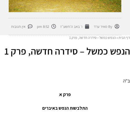
By
מאיר ערד
ו׳ באב ה׳תשע״ז
8:52 pm
אין תגובות
דף הבית
»
הנפש כמשל – סידרה חדשה, פרק 1
הנפש כמשל – סידרה חדשה, פרק 1
ב"ה
פרק א
התלבשות הנפש באיברים