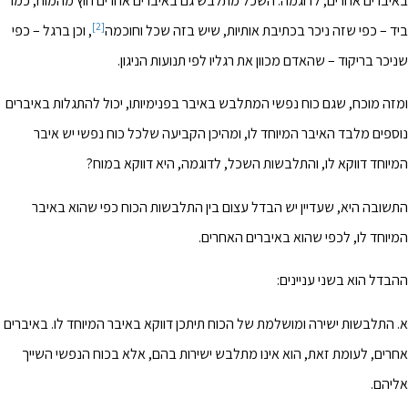
באיברים אחרים, לדוגמה: השכל מתלבש גם באיברים אחרים חוץ מהמוח, כמו
[2]
ביד – כפי שזה ניכר בכתיבת אותיות, שיש בזה שכל וחוכמה
, וכן ברגל – כפי
שניכר בריקוד – שהאדם מכוון את רגליו לפי תנועות הניגון.
ומזה מוכח, שגם כוח נפשי המתלבש באיבר בפנימיותו, יכול להתגלות באיברים
נוספים מלבד האיבר המיוחד לו, ומהיכן הקביעה שלכל כוח נפשי יש איבר
המיוחד דווקא לו, והתלבשות השכל, לדוגמה, היא דווקא במוח?
התשובה היא, שעדיין יש הבדל עצום בין התלבשות הכוח כפי שהוא באיבר
המיוחד לו, לכפי שהוא באיברים האחרים.
ההבדל הוא בשני עניינים:
א. התלבשות ישירה ומושלמת של הכוח תיתכן דווקא באיבר המיוחד לו. באיברים
אחרים, לעומת זאת, הוא אינו מתלבש ישירות בהם, אלא בכוח הנפשי השייך
אליהם.