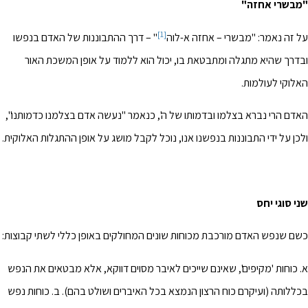
"מבשרי אחזה"
[1]
על זה נאמר: "מבשרי – אחזה א-לוה
" – דרך ההתבוננות של האדם בנפשו
ובדרך שהיא מתגלה ומתבטאת בו, יכול הוא ללמוד על אופן המשכת האור
האלוקי לעולמות.
האדם הרי נברא בצלמו ובדמותו של ה', כנאמר "נעשה אדם בצלמנו כדמותנו",
ולכן על ידי התבוננות בנפשנו אנו, נוכל לקבל מושג על אופן ההתגלות האלוקית.
שני סוגי יחס
כשם שנפש האדם מורכבת מכוחות שונים המחולקים באופן כללי לשתי קבוצות:
א. כוחות 'מקיפים', שאינם שייכים לאיבר מסוים דווקא, אלא מבטאים את הנפש
בכללותה (ועיקרם כוח הרצון הנמצא בכל האיברים ושולט בהם). ב. כוחות נפש