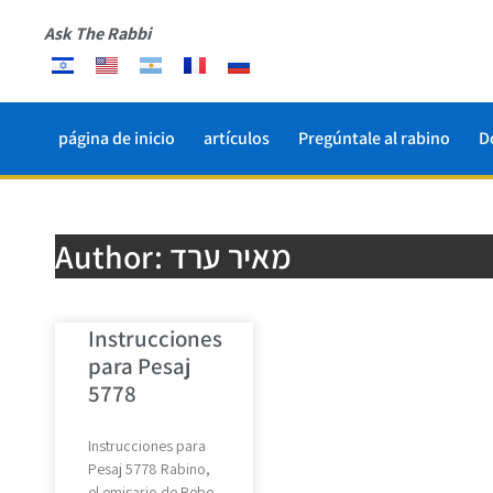
Ask The Rabbi
página de inicio
artículos
Pregúntale al rabino
D
מאיר ערד
Author:
Instrucciones
para Pesaj
5778
Instrucciones para
Pesaj 5778 Rabino,
el emisario de Rebe