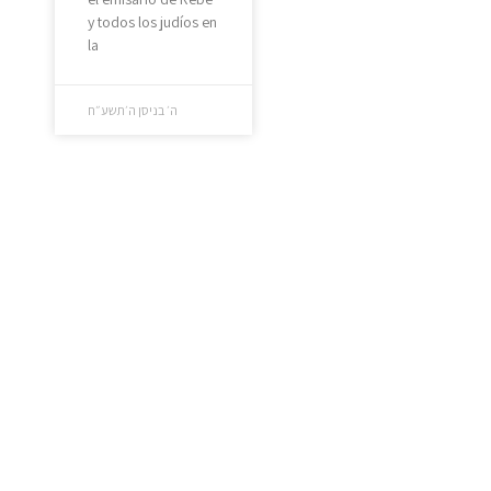
y todos los judíos en
la
ה׳ בניסן ה׳תשע״ח