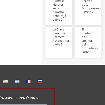
Puedes!
Secreto
Mujeres
de la
en la
Omnipresencia
parashá
– Parte 2
Behalotjá
parte 2
La Clave
El
para una
Invitado
Correcta
por
Autoestima
encima
parte 2
del
propietario
Parte 2
הרשמו לרשימת התפוצה שלנ