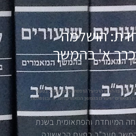
וחדת: הושלמה
כרך א' בהמשך
 והפתאומית בשנת תשל"ז בה הודיע הרבי על הדפסת המשך תער"ב בפעם
ת הביאורים "שיעורים בהמשך המאמרים תער"ב" ובו נשלמת
זו ימלאו 40 שנה לשיחה המיוחדת והפתאומית בשנת
המשך תער"ב בפעם הראשונה.