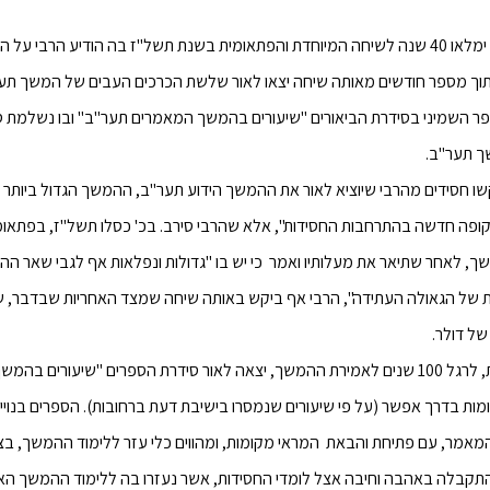
בכ' כסלו שנה זו ימלאו 40 שנה לשיחה המיוחדת והפתאומית בשנת תשל"ז בה הודיע 
 תוך מספר חודשים מאותה שיחה יצאו לאור שלשת הכרכים העבים של המשך תע
ר השמיני בסידרת הביאורים "שיעורים בהמשך המאמרים תער"ב" ובו נשלמת ס
ך תער"ב.
ו חסידים מהרבי שיוציא לאור את ההמשך הידוע תער"ב, ההמשך הגדול ביותר ש
קופה חדשה בהתרחבות החסידות", אלא שהרבי סירב. בכ' כסלו תשל"ז, בפתאומי
, לאחר שתיאר את מעלותיו ואמר כי יש בו "גדולות ונפלאות אף לגבי שאר ההמ
 של הגאולה העתידה", הרבי אף ביקש באותה שיחה שמצד האחריות שבדבר, 
של דולר.
בשנים האחרונות, לרגל 100 שנים לאמירת ההמשך, יצאה לאור סידרת הספרים "שיעורי
ומות בדרך אפשר (על פי שיעורים שנמסרו בישיבת דעת ברחובות). הספרים בנויים
מאמר, עם פתיחת והבאת המראי מקומות, ומהווים כלי עזר ללימוד ההמשך, בצו
תקבלה באהבה וחיבה אצל לומדי החסידות, אשר נעזרו בה ללימוד ההמשך האר