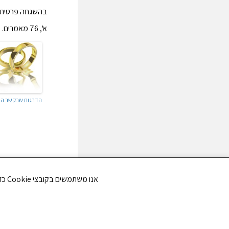
א', 76 מאמרים.
הדרגות שבקשר הזו
אנו משתמשים בקובצי Cookie כדי לשפר את חווית הגלישה שלך ולנתח את תנועת הגולשים באתר. האם את/ה מסכים/ה לשימוש בקובצי Cookie?
EVIOUS
שיעור 27: ספר תער"ב – כרך ב – ועיקר השלמות הוא בהתכללות בל"ג וגבול