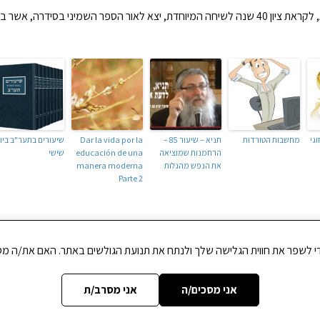
בהשגחה פרטית, לקראת ציון 40 שנה לשיחה המיוחדת, יצא לאור הספר השמיני בסידרה
גי
מחשבות הטורדות
תניא – שיעור 85 –
Dar la vida por la
שיעורים בתער"ב ביו
הרחמנות שמוציאה
educación de una
שישי
את הנפש מהגלות
manera moderna
Parte 2
PR
תניא שיעור 68 – מתגברים על האתגרים בשביל ההתאחדות
אני מסכים/ה
אני מסרב/ת