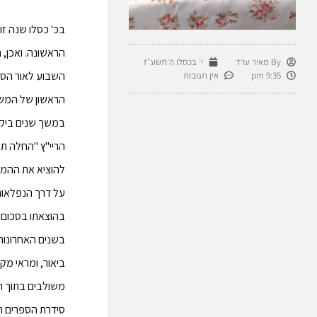
הראשונה. ואכן,
By
מאיר ערד
י׳ בכסלו ה׳תשע״ז
השבוע לאור הספ
9:35 pm
אין תגובות
הראשון של המש
במשך שנים ביקש
הריי"ץ "החלה ת
להוציא את ההמשך
על דרך הנפלאות
בהוצאתו בסכום 
ביאור, ומראי מק
משולבים בתוך ה
סידרת הספרים ה