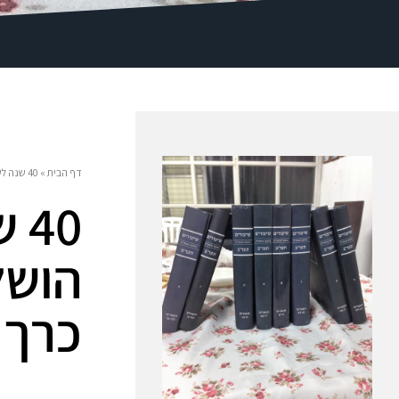
דף הבית
»
40 שנה לשיחה המיוחדת: הושלמה סידרת הביאורים על כרך א' בהמשך תער"ב
40
הושל
כרך 