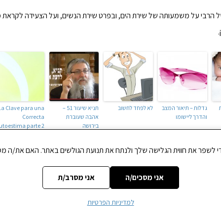
ל הרבי על משמעותה של שירת הים, ובפרט שירת הנשים, ועל הצעידה לקראת 
גדלות – תיאור המצב
לא לפחד לחשוב
תניא שיעור 51 –
La Clave para una
והדרך ליישומו
אהבה שעוברת
Correcta
בירושה
utoestima parte 2
אני מסכים/ה
אני מסרב/ת
PR
אור קריעת ים סוף
למדיניות הפרטיות