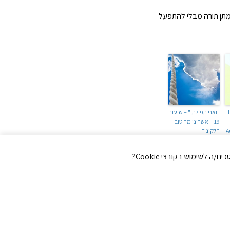
מתן תורה מבלי להתפעל
"ואני תפילתי" – שיעור
19- "אשרינו מה טוב
A
חלקינו"
NEXT
גם השבוע – ליל שישי חסידי!