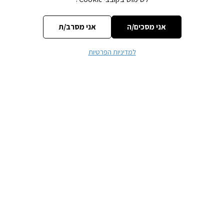
ביאור רחב על סדרת המאמרים המיוחדת של הרבי הרש"ב "בשעה
אני מסכים/ה
אני מסרב/ת
שהקדימו תער"ב" – עד כה יצאו 14 ספרים
המבצע מוגבל לשבוע הקרוב – שבוע פרשת לך לך, או עד גמר המלאי, כל
למדיניות הפרטיות
הקודם זוכה!
לקישור המבצע
לחצו כאן
כשהילדה אכלה
תניא שיעור 108 –
חדרים אחרונים
כח הדיבור בקשר
את העוגה…
דומם צומח חי
בסמינר פסח
הזוגי
מדבר בעבודת ה'-
בטבריה
מתוקן