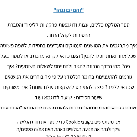
"והם יבוננהו"
ספר המלקט כללים, עצות ודוגמאות פרקטיות ללימוד והסברת
החסידות לקהל הרחב.
איך מתרגמים את המושגים העמוקים והעדינים בחסידות לשפה פשוטה
שכל אחד ואחת יוכלו להבין? האם כדאי לקרוא מהכתב או למסור בעל
פה? מהי הדרך הנכונה להגיב ולהתייחס לשאלות השומעים? איך
גורמים להתעניינות בחומר הנלמד? על פי מה בוחרים את הנושאים
שכדאי ללמד? כיצד להתייחס להשקפות עולם שונות? איך משווקים
שיעור חסידות? שיעור לדוגמא ועוד
שם הספר – "והם יבוננוהו" (ביטוי הלקוח מהקדמת התניא "ואם דעתו
קצרה יפרש שיחתו לפני הגדולים שבעירו והם יבוננוהו").
אנו משתמשים בקובצי Cookie כדי לשפר את חווית הגלישה
שלך ולנתח את תנועת הגולשים באתר. האם את/ה מסכים/ה
שיעורים בהמשך המאמרים תער"ב
לשימוש בקובצי Cookie?