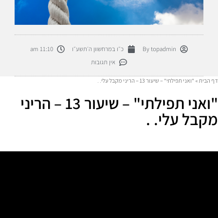
topadmin
By
כ״ו במרחשוון ה׳תשע״ו
11:10 am
אין תגובות
דף הבית
»
"ואני תפילתי" – שיעור 13 – הריני מקבל עלי. .
"ואני תפילתי" – שיעור 13 – הריני
מקבל עלי. .