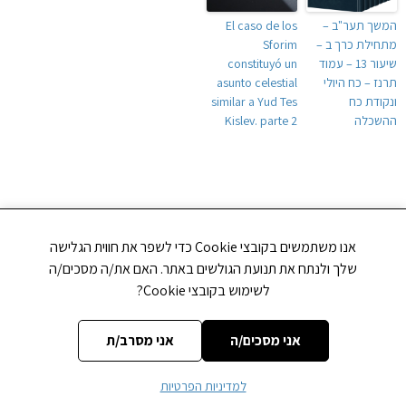
המשך תער"ב –
El caso de los
מתחילת כרך ב –
Sforim
שיעור 13 – עמוד
constituyó un
תרנז – כח היולי
asunto celestial
ונקודת כח
similar a Yud Tes
ההשכלה
Kislev. parte 2
NEXT
PREVIOUS
"ואני תפילתי" – שיעור 12 – ברכות התורה
"ואני תפילתי" – שיעור 14 – מה טובו אהליך יעקב
אנו משתמשים בקובצי Cookie כדי לשפר את חווית הגלישה
שלך ולנתח את תנועת הגולשים באתר. האם את/ה מסכים/ה
לשימוש בקובצי Cookie?
אני מסכים/ה
אני מסרב/ת
כתיבת תגובה
למדיניות הפרטיות