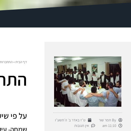
דף הבית
»
התחברות
התח
על פי שיע
By
תמר שור
ט״ז באדר ב׳ ה׳תשע״ו
11:10 am
אין תגובות
שמחה- עיק