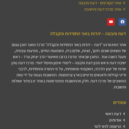
אתר הקורסים - דעת ותבונה
אתר מרכז דעת והישיבה
דעת ותבונה – יהדות באור החסידות והקבלה
אתר האינטרנט "דעת – יהדות באור החסידות והקבלה" מרכז מאגר תוכן עצום
של נושאים שונים: חינוך, זוגיות, שלום בית, משמעות החיים , מודעות עצמית,
מעגל השנה ועוד.. התוכן שבאתר מרוכז ברובו משיעורי הרב יצחק ערד – ראש
ישיבת דעת וראש מכון דעת ותבונה – לימודי אימון וטיפול יהודי. מרכז דעת נותן
שרות של יעוץ הלכתי, השקפתי ומשפחתי, על פי התורה והחסידות, לרבני
ודייני קהילות ולאנשים פרטיים בארץ ובתפוצות. התשובות נענות על ידי צוות
המשיבים של מרכז דעת. חלק מהתשובות מתפרסמות באתר זו במדור שאלות
ותשובות.
עמודים
דעת ראשי
אודותינו
הרשמה לניוז לטר