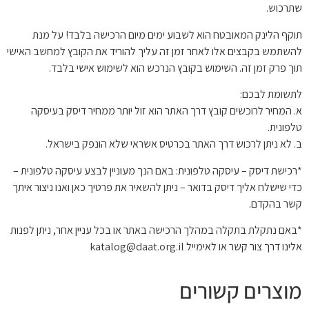
שתרכוש.
תוקף הלינק המאובטח הוא לשבוע ימים מיום הרכישה בלבד! על מנת
להשתמש בקבצים אלו לאחר זמן זה עליך להוריד את הקובץ למחשב האישי
תוך פרק זמן זה. השימוש בקובץ הנרכש הוא לשימוש אישי בלבד.
לתשומת לבכם:
א. המחיר לרוכשים קובץ דרך האתר הוא זול יותר ממחיר דיסק בעיסקה
טלפונית.
ב. לא ניתן לרכוש דרך האתר בכרטיס אשראי שלא הונפק בישראל.
*רכישת דיסק – עיסקה טלפונית: באם הנך מעוניין לבצע עיסקה טלפונית –
כדי שישלח אליך דיסק בדואר – ניתן להשאיר את פרטיך כאן ואנו ניצור איתך
קשר בהקדם.
*באם נתקלת בתקלה במהלך הרכישה באתר או בכל עניין אחר, ניתן לפנות
אלינו דרך צור קשר או לאימייל katalog@daat.org.il
מוצרים קשורים