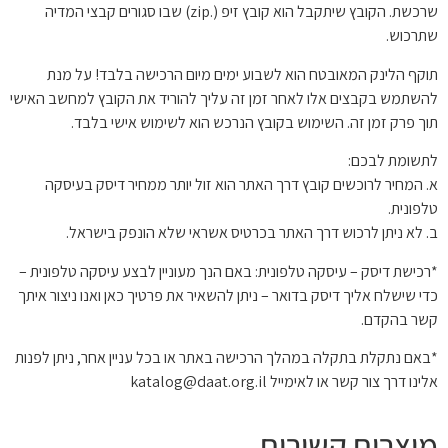
שרכשת. הקובץ שיתקבל הוא קובץ זיפ (.zip) שבו סגורים קבצי המדיה
שתרכוש.
תוקף הלינק המאובטח הוא לשבוע ימים מיום הרכישה בלבד! על מנת
להשתמש בקבצים אלו לאחר זמן זה עליך להוריד את הקובץ למחשב האישי
תוך פרק זמן זה. השימוש בקובץ הנרכש הוא לשימוש אישי בלבד.
לתשומת לבכם:
א. המחיר לרוכשים קובץ דרך האתר הוא זול יותר ממחיר דיסק בעיסקה
טלפונית.
ב. לא ניתן לרכוש דרך האתר בכרטיס אשראי שלא הונפק בישראל.
*רכישת דיסק – עיסקה טלפונית: באם הנך מעוניין לבצע עיסקה טלפונית –
כדי שישלח אליך דיסק בדואר – ניתן להשאיר את פרטיך כאן ואנו ניצור איתך
קשר בהקדם.
*באם נתקלת בתקלה במהלך הרכישה באתר או בכל עניין אחר, ניתן לפנות
אלינו דרך צור קשר או לאימייל katalog@daat.org.il
מוצרים קשורים