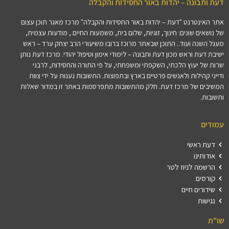
דעת ותבונה – יהדות באור החסידות והקבלה
אתר האינטרנט "דעת – יהדות באור החסידות והקבלה" מרכז מאגר תוכן עצום
של נושאים שונים: חינוך, זוגיות, שלום בית, משמעות החיים , מודעות עצמית,
מעגל השנה ועוד.. התוכן שבאתר מרוכז ברובו משיעורי הרב יצחק ערד – ראש
ישיבת דעת וראש מכון דעת ותבונה – לימודי אימון וטיפול יהודי. מרכז דעת נותן
שרות של יעוץ הלכתי, השקפתי ומשפחתי, על פי התורה והחסידות, לרבני
ודייני קהילות ולאנשים פרטיים בארץ ובתפוצות. התשובות נענות על ידי צוות
המשיבים של מרכז דעת. חלק מהתשובות מתפרסמות באתר זו במדור שאלות
ותשובות.
עמודים
דעת ראשי
אודותינו
הרשמה לניוז לטר
קורסים
שידורים חיים
נגישות
שו"ת