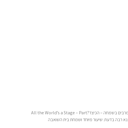
שיעור 12, כרך ב' המשך תער"ב – אהבת עולם-אהבה כרשפי אשמרבים בשמחה – הכיצד?All the World’s a Stage – Part