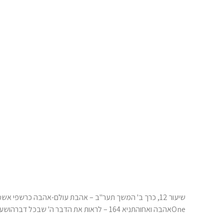
Oneאהבה ואחוהתניא 164 – לראות את הדבר ה' שבכל דברהושענא רבה בדעת: שיעור מיוחד ושמחת בית השואבה