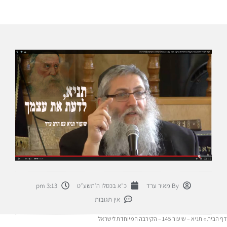
By
מאיר ערד
כ״א בכסלו ה׳תשע״ט
3:13 pm
אין תגובות
דף הבית
»
תניא – שיעור 145 – הקירבה המיוחדת לישראל