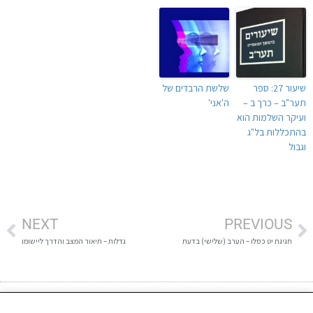
שיעור 27: ספר
שלשת הרבדים של
תער"ב – כרך ב –
ה'אני'
ועיקר השלמות הוא
בהתכללות בל"ג
וגבול
NEXT
PREVIOUS
חגיגת יט כסלו – הערב (שלישי) בדעת
גדלות – תיאור המצב והדרך ליישומו