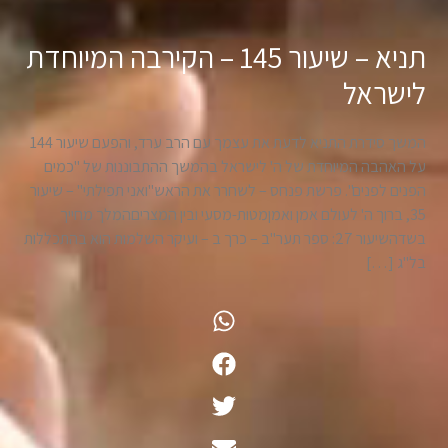
תניא – שיעור 145 – הקירבה המיוחדת
לישראל
המשך סידרת התניא לדעת את עצמך עם הרב ערד, והפעם שיעור 144
על האהבה המיוחדת של ה' לישראל בהמשך ההתבוננות של "כמים
הפנים לפנים". פרשת פנחס – לשחרר את הראש"ואני תפילתי" – שיעור
35, ברוך ה' לעולם אמן ואמןמטות-מסעי ובין המצריםהמלך מחייך
בשדהשיעור 27: ספר תער"ב – כרך ב – ועיקר השלמות הוא בהתכללות
בל"ג […]