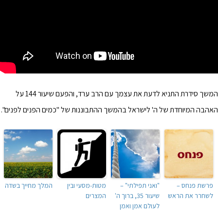
המשך סידרת התניא לדעת את עצמך עם הרב ערד, והפעם שיעור 144 על
האהבה המיוחדת של ה' לישראל בהמשך ההתבוננות של "כמים הפנים לפנים".
פרשת פנחס –
"ואני תפילתי" –
מטות-מסעי ובין
המלך מחייך בשדה
לשחרר את הראש
שיעור 35, ברוך ה'
המצרים
לעולם אמן ואמן