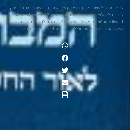
לחצו כאן לכל שיעורי שער הביטחון של הרב ערד בשורות טובות! פרק
ל"ב – חלק א'Halakha Express 12 Immersion des ustensiles
au Mikwe 1"ואני תפילתי" – שיעור 27 – מזמור לתודההתחברות
לשמחההורה אמיתי"ואני תפילתי" – שיעור 24 – ה' צבאות עמנו