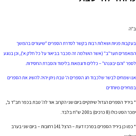
ב"ה
בעקבות פניות ושאלות רבות בקשר לסדרת הספרים "שיעורים בהמשך
המאמרים תער"ב" (אשר הושלמה זה מכבר בביאור על כל חלק א'), וכן בנוגע
לספר "והם יבוננהו" – כללים ודוגמאות בלימוד והסברת החסידות.
אנו שמחים לבשר שלכבוד חג הספרים ה' טבת ניתן יהיה להשיג את הספרים
במחירים מיוחדים
* ביריד הספרים הגדול שיתקיים ביום שני הקרוב אור לה' טבת בכפר חב"ד ב',
ימכר הסט כולו (8 כרכים) ב200 ש"ח בלבד.
* כמו כן ביריד הספרים במרכז דעת – הרצל 141 רחובות – ביום שני בערב