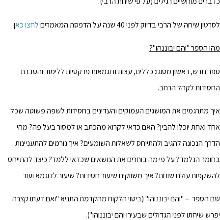
כדברים מוחשיים רגילים (על פי שיחת הרבי).
לסרטון שיחה של הרבי בדיוק לפני 40 שנה על הדפסת המאמרים
לחצו כא
ן
מהו הספר "והם יבוננהו"?
ספר חדש, ראשון מסוגו: כללים, עצות ודוגמאות פרקטיות ללימוד והסברת
החסידות לקהל הרחב.
איך מתרגמים את המושגים העמוקים והעדינים בחסידות לשפה פשוטה שכל
אחד ואחת יוכלו להבין? האם כדאי לקרוא מהכתב או למסור בעל פה? מהי
הדרך הנכונה להגיב ולהתייחס לשאלות השומעים? איך גורמים להתעניינות
בחומר הנלמד? על פי מה בוחרים את הנושאים שכדאי ללמד? כיצד להתייחס
להשקפות עולם שונות? איך משווקים שיעור חסידות? שיעור לדוגמא ועוד
שם הספר – "והם יבוננוהו" (ביטוי הלקוח מהקדמת התניא "ואם דעתו קצרה
יפרש שיחתו לפני הגדולים שבעירו והם יבוננוהו").