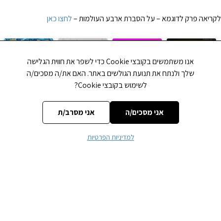
לקריאה פרק לדוגמא – על הסברת ארבע העולמות –
לחצו כאן
אנו משתמשים בקובצי Cookie כדי לשפר את חווית הגלישה
שלך ולנתח את תנועת הגולשים באתר. האם את/ה מסכים/ה
לשימוש בקובצי Cookie?
תניא שיעור 148 –
להגיע למנוחה
יום ראשון: שמחת
Connaissances et
הסובב והממלא
בתי השואבה
pensées
אני מסכים/ה
אני מסרב/ת
והשפעתם על
במרכז דעת לכל
Mathématiques
האדם
המשפחה
des Hébreux – 1
למדיניות הפרטיות
סמינר חג שבועות
ניגונו של אדמו"ר
במלון כינר
הזקן