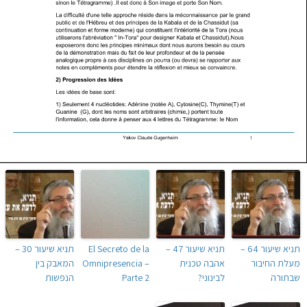
תניא שיעור 64 –
תניא שיעור 47 –
El Secreto de la
תניא שיעור 30 –
מעלת החיבור
אהבה טכנית
Omnipresencia –
המאבק בין
שבתורה
לבינוני?
Parte 2
הנפשות