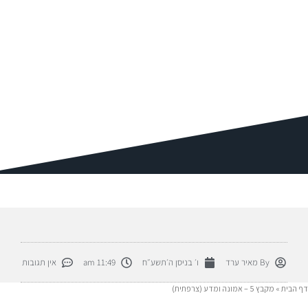
By
מאיר ערד
ו׳ בניסן ה׳תשע״ח
11:49 am
אין תגובות
ף הבית
»
מקבץ 5 – אמונה ומדע (צרפתית)