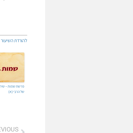
להורדת השיעור ל
פרשת שמות – שיח
של הרבי (א)
EVIOUS