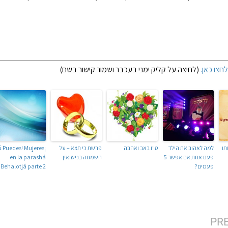
חצו כאן.
(לחיצה על קליק ימני בעכבר ושמור קישור בשם)
תו
למה לאהוב את הילד
ט"ו באב ואהבה
פרשת כי תצא – על
Tú Puedes! Mujeres
פעם אחת אם אפשר 5
השמחה בנישואין
en la parashá
פעמים?
Behalotjá parte 2
PR