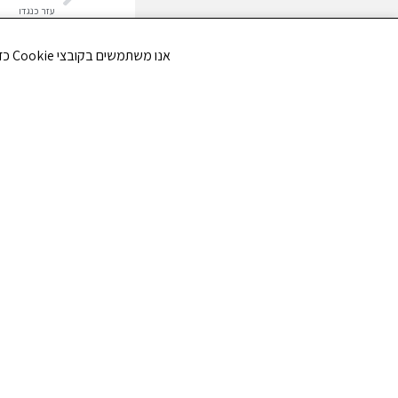
עזר כנגדו
אנו משתמשים בקובצי Cookie כדי לשפר את חווית הגלישה שלך ולנתח את תנועת הגולשים באתר. האם את/ה מסכים/ה לשימוש בקובצי Cookie?
כתיבת ת
האימייל לא יוצג 
התגובה שלך
*