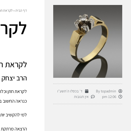
דף הבית
»
לקראת חתן
לקרא
לקראת חת
הרב יצחק 
לקראת חתן וכלה 
topadmin
By
ד׳ בכסלו ה׳תשע״ו
12:06 pm
אין תגובות
כנראה החשוב בי
למי להקשיב יות
הרצאה מרתקת של 