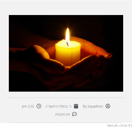
topadmin
By
כ׳ בכסלו ה׳תשפ״ג
2:31 pm
אין תגובות
דף הבית
»
חג האור