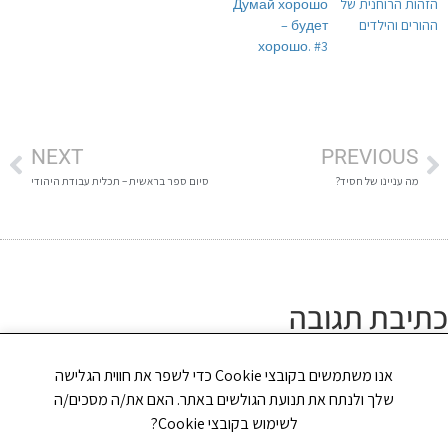
הזהות הרוחנית של
Думай хорошо
ההורים והילדים
– будет
хорошо. #3
NEXT
PREVIOUS
מה עניינו של חסיד?
סיום ספר בראשית – תכלית עבודת היהודי
כתיבת תגובה
האימייל לא יוצג באתר.
שדות החובה מסומנים
*
אנו משתמשים בקובצי Cookie כדי לשפר את חווית הגלישה
שלך ולנתח את תנועת הגולשים באתר. האם את/ה מסכים/ה
התגובה שלך
*
לשימוש בקובצי Cookie?