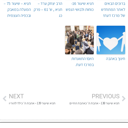
ברוכים הבאים
תניא שיעור 16-
הרב יצחק ערד –
תניא – שיעור 75 –
לאתר המתחדש
כוחות ולבושי הנפש
תניא , ש' 61 – פרק
המעלה במאבק
של מרכז דעת!
כג
ובכפיה העצמית
חינוך באהבה
היום! התוועדות
במרכז דעת.
NEXT
PREVIOUS
תניא שיעור 138 – אהבת ה' כאהבת החיים
תניא שיעור 139 – אהבת ה' כילד להוריו