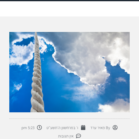
By
מאיר ערד
ו׳ במרחשוון ה׳תשע״ט
5:23 pm
אין תגובות