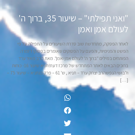
"ואני תפילתי" – שיעור 35, ברוך ה'
לעולם אמן ואמן
לאחר הפסקה, מתחדשת שוב סדרת השיעורים על התפילה על פי
הפשט והפנימיות, והפעם על הפסוקים שאומרים בפסוקי דזמרה
הפותחים במילים "ברוך ה' לעולם אמן ואמן". מאת הרב מאיר ערד
ברוכים הבאים לאתר המתחדש של מרכז דעת!תניא שיעור 16- כוחות
ולבושי הנפשהרב יצחק ערד – תניא , ש' 61 – פרק כגתניא – שיעור 75 –
[…]