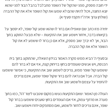
ידי חובה מספק, מפני שהקול של השופר מתבלבל בהבל הבור לפני שהוא
יוצא החוצה, ויכול להיות שהם לא שמעו את קול השופר אלא את קול ההברה
(שולחן ערוך אדה"ז תקפז סעיף א).
יתירה מזו כתב שם שאפילו אם ברור לו שהוא שמע קול שופר, לא יסמוך על
בקיאותו בדבר, ויחזור וישמע שוב את התקיעות – שלא מבעל התוקע בתוך
הבור, אך לא יברך שוב מספק, אלא אם כן ברור לו ששמע לא את קול
השופר אלא את קול ההברה.
ובסעיף ה' הביא ממש מקרה האמור בנידון השאלה, שהתוקע בתוך בית
הכנסת, ויש אנשים שעומדים בחוץ בריחוק קצת, אזי אם לא ברור להם
ששמעו קול שופר ממש, צריכים לשמוע שוב את התקיעות, כי אפשר ששמעו
קול הברה. אבל אם נראה להם ברור שקול שופר שמעו, אינם צריכים
להחמיר על עצמם ולשמוע שוב את התקיעות.
העולה מן האמור: שאם התקיעות נעשו במקום שטבעו ליצור 'הד', כמו בתוך
מערה או מרתף עמוק, אזי אם העומדים בחוץ טוענים ששמעו בברור קול
שופר, אינם צריכים לחזור ולשמוע, ואם מסתפקים יחזרו וישמעו שוב.