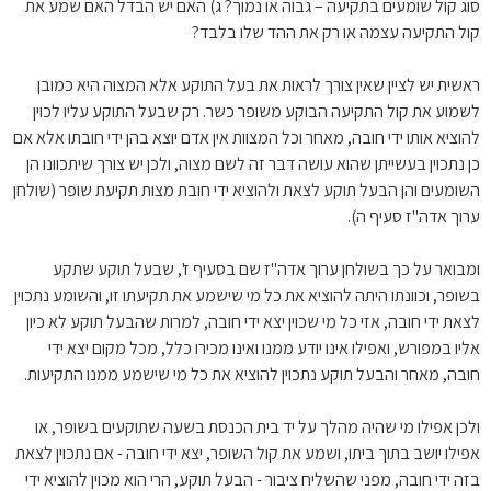
סוג קול שומעים בתקיעה – גבוה או נמוך? ג) האם יש הבדל האם שמע את
קול התקיעה עצמה או רק את ההד שלו בלבד?
ראשית יש לציין שאין צורך לראות את בעל התוקע אלא המצוה היא כמובן
לשמוע את קול התקיעה הבוקע משופר כשר. רק שבעל התוקע עליו לכוין
להוציא אותו ידי חובה, מאחר וכל המצוות אין אדם יוצא בהן ידי חובתו אלא אם
כן נתכוין בעשייתן שהוא עושה דבר זה לשם מצוה, ולכן יש צורך שיתכוונו הן
השומעים והן הבעל תוקע לצאת ולהוציא ידי חובת מצות תקיעת שופר (שולחן
ערוך אדה"ז סעיף ה).
ומבואר על כך בשולחן ערוך אדה"ז שם בסעיף ז', שבעל תוקע שתקע
בשופר, וכוונתו היתה להוציא את כל מי שישמע את תקיעתו זו, והשומע נתכוין
לצאת ידי חובה, אזי כל מי שכוין יצא ידי חובה, למרות שהבעל תוקע לא כיון
אליו במפורש, ואפילו אינו יודע ממנו ואינו מכירו כלל, מכל מקום יצא ידי
חובה, מאחר והבעל תוקע נתכוין להוציא את כל מי שישמע ממנו התקיעות.
ולכן אפילו מי שהיה מהלך על יד בית הכנסת בשעה שתוקעים בשופר, או
אפילו יושב בתוך ביתו, ושמע את קול השופר, יצא ידי חובה - אם נתכוין לצאת
בזה ידי חובה, מפני שהשליח ציבור - הבעל תוקע, הרי הוא מכוין להוציא ידי