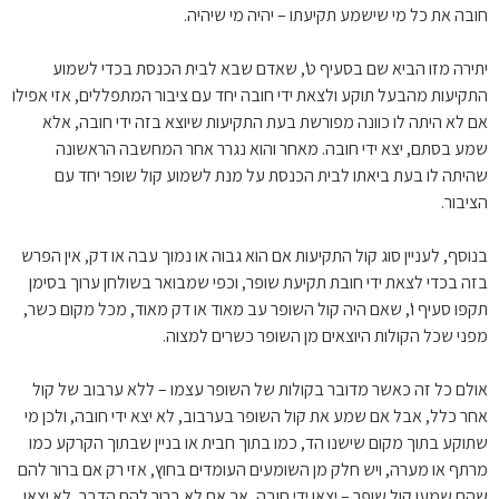
חובה את כל מי שישמע תקיעתו – יהיה מי שיהיה.
יתירה מזו הביא שם בסעיף ט', שאדם שבא לבית הכנסת בכדי לשמוע
התקיעות מהבעל תוקע ולצאת ידי חובה יחד עם ציבור המתפללים, אזי אפילו
אם לא היתה לו כוונה מפורשת בעת התקיעות שיוצא בזה ידי חובה, אלא
שמע בסתם, יצא ידי חובה. מאחר והוא נגרר אחר המחשבה הראשונה
שהיתה לו בעת ביאתו לבית הכנסת על מנת לשמוע קול שופר יחד עם
הציבור.
בנוסף, לעניין סוג קול התקיעות אם הוא גבוה או נמוך עבה או דק, אין הפרש
בזה בכדי לצאת ידי חובת תקיעת שופר, וכפי שמבואר בשולחן ערוך בסימן
תקפו סעיף ו', שאם היה קול השופר עב מאוד או דק מאוד, מכל מקום כשר,
מפני שכל הקולות היוצאים מן השופר כשרים למצוה.
אולם כל זה כאשר מדובר בקולות של השופר עצמו – ללא ערבוב של קול
אחר כלל, אבל אם שמע את קול השופר בערבוב, לא יצא ידי חובה, ולכן מי
שתוקע בתוך מקום שישנו הד, כמו בתוך חבית או בניין שבתוך הקרקע כמו
מרתף או מערה, ויש חלק מן השומעים העומדים בחוץ, אזי רק אם ברור להם
שהם שמעו קול שופר – יצאו ידי חובה, אך אם לא ברור להם הדבר, לא יצאו