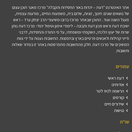
אתר האינטרנט "דעת – יהדות באור החסידות והקבלה" מרכז מאגר תוכן עצום
של נושאים שונים: חינוך, זוגיות, שלום בית, משמעות החיים , מודעות עצמית,
מעגל השנה ועוד.. התוכן שבאתר מרוכז ברובו משיעורי הרב יצחק ערד – ראש
ישיבת דעת וראש מכון דעת ותבונה – לימודי אימון וטיפול יהודי. מרכז דעת נותן
שרות של יעוץ הלכתי, השקפתי ומשפחתי, על פי התורה והחסידות, לרבני
ודייני קהילות ולאנשים פרטיים בארץ ובתפוצות. התשובות נענות על ידי צוות
המשיבים של מרכז דעת. חלק מהתשובות מתפרסמות באתר זו במדור שאלות
ותשובות.
עמודים
דעת ראשי
אודותינו
הרשמה לניוז לטר
קורסים
שידורים חיים
נגישות
שו"ת