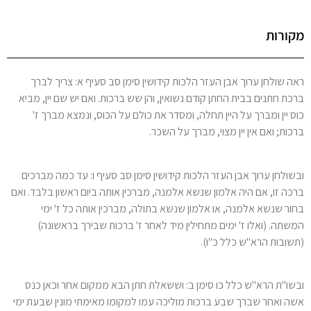
מקורות
ראה שולחן ערוך אבן העזר הלכות קידושין סימן סב סעיף א: צריך לברך
ברכת חתנים בבית החתן קודם נשואין, והן שש ברכות. ואם יש שם יין, מביא
כוס יין ומברך על היין תחלה, ומסדר את כולם על הכוס, ונמצא מברך ז'
ברכות; ואם אין יין מצוי, מברך על השכר.
ובשולחן ערוך אבן העזר הלכות קידושין סימן סב סעיף ו: עד כמה מברכים
ברכה זו, אם היה אלמון שנשא אלמנה, מברכין אותה ביום ראשון בלבד. ואם
בחור שנשא אלמנה, או אלמון שנשא בתולה, מברכין אותה כל ז' ימי
המשתה. (ואלו ז' ימים מתחילין מיד לאחר ז' ברכות שבירך בראשונה)
(תשובות הרא"ש כלל כ"ו).
ובשו"ת הרא"ש כלל כו סימן ב: וששאלת חתן הבא ממקום אחר וכאן כנס
אשה ואחר שברך שבע ברכות מוליכה עמו למקומו מאימתי מונין שבעת ימי