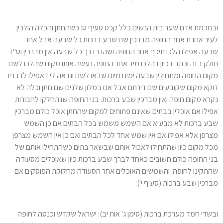
ובחכמת אדם שער בית הנשים כלל קכט סעיף ט: כשהחתן והכלה הולכין
לעיר אחרת אחר החופה מברכין שם שבע ברכות כל שבעה אבל אחר
שבעה אפילו הלכו תיכף אחר החופה ושהו בדרך כל שבעה אין מברכין וט"ז
חולק בזה וכתב דכיון דהלכו מיד אחר החופה נעשה אותו מקום שהלכו לשם
מקום החופה ומתחילין שבעה ימים מיום שבאו לשם ונראה לי דאפילו לדבריו
דוקא מקום שקובעים שם דירתם אבל אם במלון שלנים שם חתן וכלה לא
נקרא מקום חופה ואין מברכין שבע ברכות. בני החופה שנתחלקו לחבורות
אפילו אם אוכלין בבתים שאינם פתוחים למקום שהחתן אוכל כולם מברכין
שבע ברכות לא מבעיא אם השמש משמש בכל הבתים אם כן השמש
מצרפן אלא אפילו אם אין שמש אחד לכל הבתים ואם כן אין השמש מצרפן
מכל מקום כיון שהתחילו לאכול אותם שבשאר בתים כשהתחילו אותם של
בני החופה כולם חשובים כאחד לברך שבע ברכות כיון שאוכלים מסעודה
שהתקינו לחופה. והשמשים האוכלים אחר הסעודה מחלוקת הפוסקים אם
מברכין שבע ברכות (סעיף י'):
ובשדי חמד מערכת ברכות (סימן ג' אות יב): ישראל שקדש וכנסה לחופה