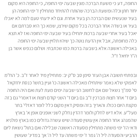
החופה, דע כי משעת הברכה מונין שבעה ימי החופה, כי החופה היא מקום
יחוד חתן וכלה ומשעת הברכה שהותרו להתיחד מתחילין ז' ימי החופה הן
בעיר שנעשית שם הברכה הן בעיר אחרת. וגם לא ידעתי טעם למה לא יאכלו
בעיר או בשדה אחר הברכה בכל מקום שירצו, שמא כך היא סברתם אם
יאכל בעיר אחרי שבעה ברכות יתחילו בעיר שבעה ימי החופה ואז לא תצא
כלה מחופתה, אבל אין הדעת נוטה כך שיהיו תלויין שבעה ימי החופה
באכילה ראשונה אלא בשבעה ברכות כמו שכתבתי. ושלום כנפש אשר בן
ה"ר יחיאל ז"ל.
ובפתחי תשובה אבן העזר סימן סב ס"ק יב: מתחילין מיד לאחר ז"ב. כ' הח"מ
לאפוקי שלא נאמר שיתחילו מאכילה ראשונה כו' ועיין בתשו' כנסת יחזקאל
סי' סמ"ך נשאל שם אם לחשוב הני שבעה ימים מעת לעת ואם היה החופה
ביום ד' אחר חצות מברכין ז"ב גם ביום ד' השני קודם חצות או דאמרי' גם בזה
מקצת היום ככולו. והאריך בזה ומסיק דאין מקום כלל לומר דאזלי' בתר
מעל"ע. אלא דיש לחלק ולומר דהדין נחלק לשני אופנים אופן א' בארץ
שהמנהג אחר החופה אין עושין סעודה שיש עשרה גדולים כמו בארץ פולניא
ודאי הז' ימי משתה מתחילין מסעודה ראשונה שבלילה ואם בתול' נשאת ליום
הרביעי והסעודה ליל ה' גמר ז' ימי משתה עד ליל ה' אך במדינ' שעושין