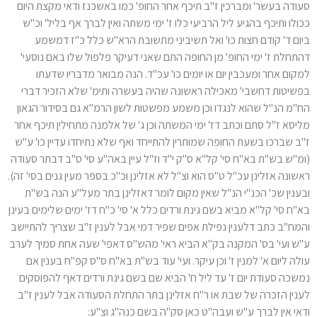
סעודה בעשר' ומברכין ז"ב תיכף אחר החופ' כמו באשכנז ודאי מקצת היום
ככולו ותיכף בהגיע ליל הרביעי כלו ז' ימי משתה ואין לברך אף בליל' וכ"ש
ביום ד' קודם חצות כו' ואל תשיביני מתשובת הרא"ש כלל כ"ז דמשמע
דהתחלת ז' ימי החופ' מן החופה התם שאני דעיקר פלפול שלו באם נוסעי'
למקום אחר ומעכבין יום או יומים כו' עכ"ד. הנה מבואר מדבריו שדעתו
בפשיטות דחשבי' מאכילה ראשונה שהיה בעשרה ותימ' שלא הזכיר דברי
הח"מ הנ"ל שהוא לנגדו וכן משמע מפשטות לשון הרמ"א גם בסידור הגאון
מליסא ז"ל סתם וכתב דז' ימי המשתה וכן ג' של אלמנה מתחילין תיכף אחר
ז"ב שברכו בשעת החופה שמותרין להתייחד ואף שלא נתיחדו עדיין כו' ע"ש
(ומ"ש בש"ת בא"ח סי' קל"א ס"ק י"ד וז"ל עיין באה"ע סי' ס"ב דבתר סעודה
ראשונה אזלינן עכ"ל ט"ס הוא וצ"ל לא אזלינן וכ"כ בספר מעין גנים בסי' זה).
ובענין שכ' הכנ"י הנ"ל שאין מקום לומר דאזלינן בתר מעל"ע הנה בש"ת
בא"ח סי' קל"א מביא בשם גינת ורדים כלל א' סי' כ"ח דז' ימים שלימים בעינן
והמח"ב כתב דלענין נפילת אפים שפיר דמי אבל לענין ז"ב שצריך להתיישב
ע"ש ועי' בס' המקנה בק"א הביא ראי' מהש"ס דאפי' שעה אחת סמיך לערב
עולה ליום א' למנין ז' וכן עיקר. ועי' עוד בש"ת בא"ח ס"ס קפ"ח בענין אם
נמשכה סעודת יום ז' עד ליל ח' הביא שם בשם גינת ורדים דאף להפוסקים
לענין הזכרה של שבת או ר"ח אזלינן בתר התחלת הסעודה אבל לענין ז"ב
ודאי אין לברך ע"ש ועבה"ט כאן סק"ה בשם כנה"ג וצ"ע: