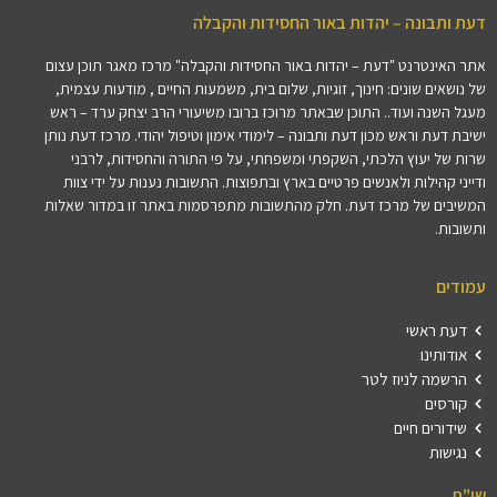
דעת ותבונה – יהדות באור החסידות והקבלה
אתר האינטרנט "דעת – יהדות באור החסידות והקבלה" מרכז מאגר תוכן עצום
של נושאים שונים: חינוך, זוגיות, שלום בית, משמעות החיים , מודעות עצמית,
מעגל השנה ועוד.. התוכן שבאתר מרוכז ברובו משיעורי הרב יצחק ערד – ראש
ישיבת דעת וראש מכון דעת ותבונה – לימודי אימון וטיפול יהודי. מרכז דעת נותן
שרות של יעוץ הלכתי, השקפתי ומשפחתי, על פי התורה והחסידות, לרבני
ודייני קהילות ולאנשים פרטיים בארץ ובתפוצות. התשובות נענות על ידי צוות
המשיבים של מרכז דעת. חלק מהתשובות מתפרסמות באתר זו במדור שאלות
ותשובות.
עמודים
דעת ראשי
אודותינו
הרשמה לניוז לטר
קורסים
שידורים חיים
נגישות
שו"ת