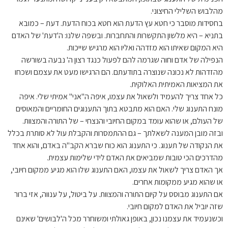
מהלבוש השלילי החיצוני.
בחסידות מוסבר כי חטא עץ הדעת הוא חטא בכוח הדעת. דעת – כמובא
בתניא – היא מלשון התקשרות והתחברות. ובשפה שלנו: ה'דעת' של האדם
היא המקום שאיתו הוא מזדהה ואליו הוא מרגיש שייכות.
הנפילה של אדם וחוה שגרמה להם לפעול כנגד רצון ה' נבעה בשורשה
מהזדהות לא נכונה שנוצרה בתודעתם. הם הרגישו מעט את עצמם ושכחו
את המציאות האמיתית האלוקית.
כל אחד צריך להעמיד ולשאול את עצמו, איפה ה"אני" אמיתי שלי. איפה
מונח התענוג שלי. האם הוא מתבטא בתוך התענוגים החומריים והמאוסים
של העולם, או שהוא עומד במקום החיובי והנצחי – של התורה והמצוות.
ובזה מובן המענה לשאלתך – גם ההתמסרות והקבלת עול לא סותרת בכלל
את הנקודה של תענוג. כי התענוג הוא כוח שברא הקב"ה באדם, והוא אחד
מהדרכים הכי טובות שמביאים את האדם לידי שלימות עצמית.
אך האדם צריך לשאול את עצמו, האם התענוג שלו הוא מגיע ממקום חיובי,
או שהוא מגיע ממקומות אחרים.
אם התענוג מבוסס על קיום התורה והמצוות. על ביטול, על ענווה, אזי ברור
שזה יוביל את האדם למקום חיובי.
וכשנעמיד את עצמנו נכון, באופן גאולתי ומשוחרר מכל ה'לבושים' שאינם