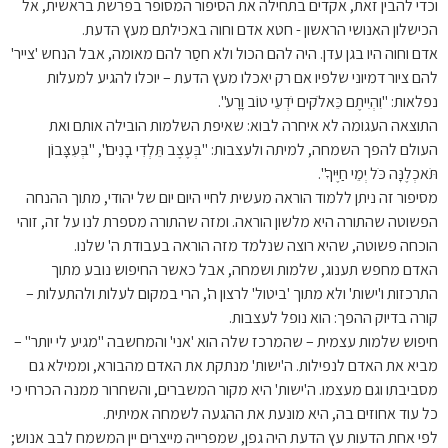
וכדי להבין זאת, אקדים בתחילה את הסיפור המסופר בפרשת בראשית, אל
הכישלון האנושי הראשון - חטא אדם וחוה באכילתם מעץ הדעת.
אדם וחוה היו בגן עדן. היה להם הכול ולא חסַר להם מאומה, אבל הנחש 'צייר'
להם ציור דמיוני שלפיו אם רק יאכלו מעץ הדעת – יוכלו להגיע למעלות
נפלאות: "וִהְיִיתֶם כֵּאלֹקים יֹדְעֵי טוֹב וָרָע".
התוצאה העגומה לא איחרה לבוא: שאיפת השלמות הובילה אותם ואת
העולם להפך השמחה, למיתה ולעצבות: "בְּעֶצֶב תֵּלְדִי בָנִים", "בְּעִצָּבוֹן
תֹּאכְלֶנָּה כֹּל יְמֵי חַיֶּיךָ".
מסיפור זה ניתן ללמוד הוראה מעשית לחיי היום יום של יהודי, מתוך ההנחה
הפשוטה שהתורה היא מלשון הוראה. ומזה שהתורה מספרת לנו על זה, זוהי
הוכחה פשוטה, שהיא רוצה שנלמד מזה הוראה בעבודת ה' שלנו.
האדם מחפש תענוג, שלמות ושמחה, אבל כאשר החיפוש נובע מתוך
התרכזות ו'ישות' ולא מתוך 'ביטול' לרצון ה', הרי במקום לעלות ולהתעלות –
קורה בדיוק ההפך: הוא נופל לעצבות.
חיפוש שלמות עצמית – שהמרכז שלה הוא 'אני' והמחשבה "מגיע לי יותר" –
מביא את האדם לנפילות. ה'ישות' מנתקת את האדם מהבורא, וממילא גם
מסביבתו וגם מעצמו. ה'ישות' היא מקור המשברים, והשחרור ממנה הכרחי כי
כל עוד אחוזים בה, היא מונעת את ההגעה לשמחה אמיתית.
לפי אחת הדעות עץ הדעת היה גפן, שמפרייה מייצרים יין המשמח לבב אנוש;