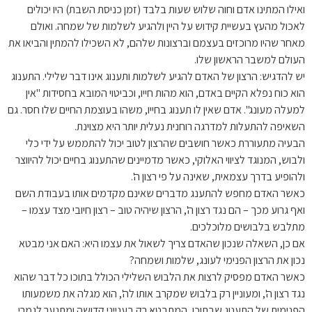
ואילו המתינו אדם וחוה שלוש שעות בלבד (זמן כניסת השבת) היו יכולים
לאכול מהעץ בעשיית קידוש על היין ולהגיע לשלמות של שמחה. ואולם
מאחר שהיו מרוכזים בעצמם וברצונות שלהם, לא השכילו להמתין והביאו את
העולם למשבר הראשון שלו.
יש להדגיש: הרצון של האדם להגיע לשלמות ותענוג אינו דבר שלילי. התענוג
הוא כוח נפלא הקיים באדם, הוא מהות חייו, וכביטוי המובא בחסידות "אין
למעלה מעונג". אדם שאין לו תענוג בחייו, משהו בעוצמת החיים שלו חסר. גם
השאיפה להתעלות למדרגה רוחנית נעלית יותר היא מצוינת.
הבעיה מתעוררת כאשר חושבים שהרצון לטוב יכול להתממש על ידי כלי
ולבוש, המנוגד לציווי האלוקי, כאשר מדמיינים שהתענוג בחיים יכול להיווצר
ולהופיע בדרך עצמאית, שאינה על פי רצון ה'.
כאשר האדם מחפש להתענג מדברים שאינם מקדמים אותו בעבודת השם
ואף גרוע מכך – הם נגד רצון ה', הרצון שיהיה טוב – רצון חיובי מצד עצמו –
מתלבש בלבושים מלוכלכים.
אם כן, השאלה שנכון שהאדם צריך לשאול את עצמו היא: האם אני מבטא
נכון את הרצון הפנימי לעונג, שלמות ושמחה?
כאשר האדם מפסיק לרצות את הלבוש השלילי הכולל בתוכו כל דבר שהוא
נגד רצון ה', ומעוניין רק בלבוש שמקרב אותו לה', הוא מגלה את משמעותו
הפנימית של התענוג שבתוכו, המתבטא רק בענייני קדושה ומתנער לגמרי