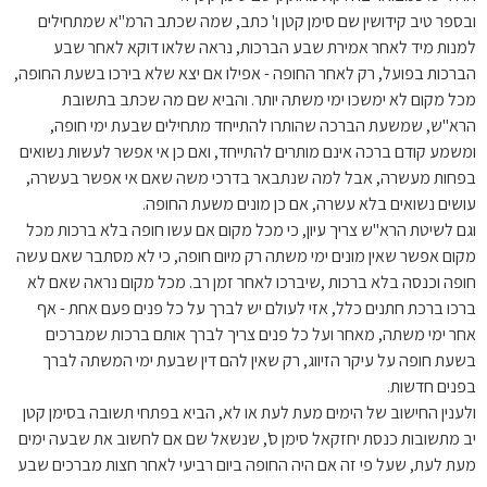
ובספר טיב קידושין שם סימן קטן ו' כתב, שמה שכתב הרמ"א שמתחילים
למנות מיד לאחר אמירת שבע הברכות, נראה שלאו דוקא לאחר שבע
הברכות בפועל, רק לאחר החופה - אפילו אם יצא שלא בירכו בשעת החופה,
מכל מקום לא ימשכו ימי משתה יותר. והביא שם מה שכתב בתשובת
הרא"ש, שמשעת הברכה שהותרו להתייחד מתחילים שבעת ימי חופה,
ומשמע קודם ברכה אינם מותרים להתייחד, ואם כן אי אפשר לעשות נשואים
בפחות מעשרה, אבל למה שנתבאר בדרכי משה שאם אי אפשר בעשרה,
עושים נשואים בלא עשרה, אם כן מונים משעת החופה.
וגם לשיטת הרא"ש צריך עיון, כי מכל מקום אם עשו חופה בלא ברכות מכל
מקום אפשר שאין מונים ימי משתה רק מיום חופה, כי לא מסתבר שאם עשה
חופה וכנסה בלא ברכות ,שיברכו לאחר זמן רב. מכל מקום נראה שאם לא
ברכו ברכת חתנים כלל, אזי לעולם יש לברך על כל פנים פעם אחת - אף
אחר ימי משתה, מאחר ועל כל פנים צריך לברך אותם ברכות שמברכים
בשעת חופה על עיקר הזיווג, רק שאין להם דין שבעת ימי המשתה לברך
בפנים חדשות.
ולענין החישוב של הימים מעת לעת או לא, הביא בפתחי תשובה בסימן קטן
יב מתשובות כנסת יחזקאל סימן ס', שנשאל שם אם לחשוב את שבעה ימים
מעת לעת, שעל פי זה אם היה החופה ביום רביעי לאחר חצות מברכים שבע