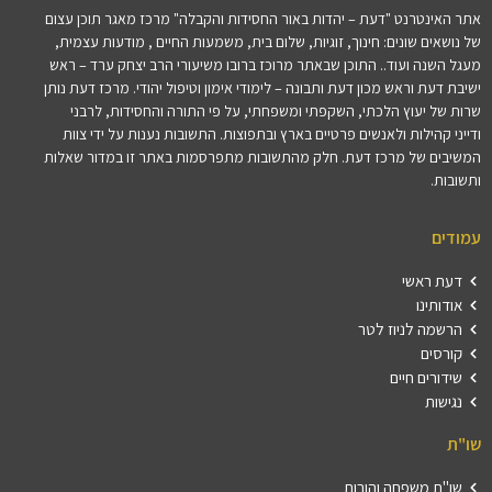
אתר האינטרנט "דעת – יהדות באור החסידות והקבלה" מרכז מאגר תוכן עצום
של נושאים שונים: חינוך, זוגיות, שלום בית, משמעות החיים , מודעות עצמית,
מעגל השנה ועוד.. התוכן שבאתר מרוכז ברובו משיעורי הרב יצחק ערד – ראש
ישיבת דעת וראש מכון דעת ותבונה – לימודי אימון וטיפול יהודי. מרכז דעת נותן
שרות של יעוץ הלכתי, השקפתי ומשפחתי, על פי התורה והחסידות, לרבני
ודייני קהילות ולאנשים פרטיים בארץ ובתפוצות. התשובות נענות על ידי צוות
המשיבים של מרכז דעת. חלק מהתשובות מתפרסמות באתר זו במדור שאלות
ותשובות.
עמודים
דעת ראשי
אודותינו
הרשמה לניוז לטר
קורסים
שידורים חיים
נגישות
שו"ת
שו"ת משפחה והורות