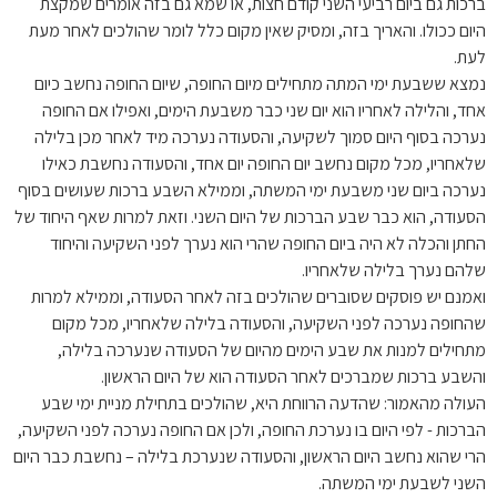
ברכות גם ביום רביעי השני קודם חצות, או שמא גם בזה אומרים שמקצת
היום ככולו. והאריך בזה, ומסיק שאין מקום כלל לומר שהולכים לאחר מעת
לעת.
נמצא ששבעת ימי המתה מתחילים מיום החופה, שיום החופה נחשב כיום
אחד, והלילה לאחריו הוא יום שני כבר משבעת הימים, ואפילו אם החופה
נערכה בסוף היום סמוך לשקיעה, והסעודה נערכה מיד לאחר מכן בלילה
שלאחריו, מכל מקום נחשב יום החופה יום אחד, והסעודה נחשבת כאילו
נערכה ביום שני משבעת ימי המשתה, וממילא השבע ברכות שעושים בסוף
הסעודה, הוא כבר שבע הברכות של היום השני. וזאת למרות שאף היחוד של
החתן והכלה לא היה ביום החופה שהרי הוא נערך לפני השקיעה והיחוד
שלהם נערך בלילה שלאחריו.
ואמנם יש פוסקים שסוברים שהולכים בזה לאחר הסעודה, וממילא למרות
שהחופה נערכה לפני השקיעה, והסעודה בלילה שלאחריו, מכל מקום
מתחילים למנות את שבע הימים מהיום של הסעודה שנערכה בלילה,
והשבע ברכות שמברכים לאחר הסעודה הוא של היום הראשון.
העולה מהאמור: שהדעה הרווחת היא, שהולכים בתחילת מניית ימי שבע
הברכות - לפי היום בו נערכת החופה, ולכן אם החופה נערכה לפני השקיעה,
הרי שהוא נחשב היום הראשון, והסעודה שנערכת בלילה – נחשבת כבר היום
השני לשבעת ימי המשתה.