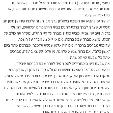
בפועל, או מהסעודה. ג) האם חיוב הכתובה מתחיל מכתיבת או משעת
מסירתה לאשה בחופה. ד) האם שבעת ימי המשתה נמנים מעת לעת, או
ימים לפי השקיעה.
ראשית יש להביא את המובא בשולחן ערוך אבן העזר הלכות קידושין סימן סב
סעיף א, שצריך לברך ברכת חתנים בבית החתן קודם הנשואים, והן שש
ברכות. ואם יש שם יין, מביא כוס יין ומברך על היין תחלה, ומסדר את כולם על
הכוס, ונמצא מברך שבע ברכות. ואם אין יין מצוי, מברך על השכר.
ועד מתי מברכים ברכה זו, אם היה אלמן שנשא אלמנה, מברכים אותה ביום
ראשון בלבד. ואם בחור שנשא אלמנה, או אלמן שנשא בתולה, מברכים
אותה כל שבעת ימי המשתה.
ואת שבעת הימים מתחילים לספור מיד לאחר שבע הברכות שבירך
בראשונה. כמבואר בשאלות ותשובות הרא"ש כלל כו סימן ב, שחתן הבא
ממקום אחר ונשא כאן אשה, ואחר שברך שבע ברכות מוליכה עמו למקומו,
אזי מונים שבעת ימי החופה משעת הברכה שבירך. והטעם, מפני שהחופה
היא מקום יחוד חתן וכלה, ומשעת הברכה שהותרו להתייחד מתחילים שבעת
ימי החופה, גם בעיר שנעשית שם הברכה וגם אם הלכו לעיר אחרת.
אך אין לומר שיתחילו שבעת ימי משתה מאכילה הראשונה. ובבית יוסף כתב
בשם רבינו ירוחם שאם התעכב זמן מרובה בדרך משמע דלא כתשובות
הרא"ש. כמבואר בחלקת מחוקק שם סימן קטן ז'.