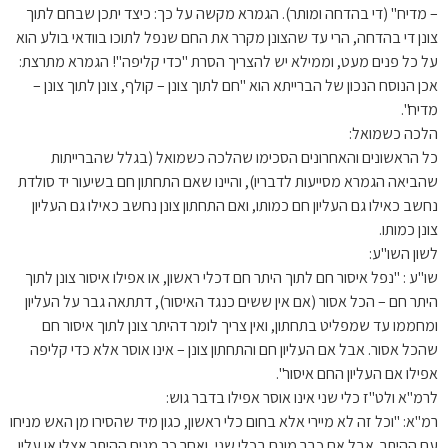
– מדיח" (די בהדחה ומותר). הגמרא מקשה על כך: כיצד יתכן שבחם לתוך
צונן די בהדחה, הרי עד שהצונן מקרר את החם שנפל לתוכו בוודאי בולע הוא
על כל פנים מעט, וממילא יש להצריך הסרת "כדי קליפה"! הגמרא מתרצת:
אכן הנוסח הנכון של הברייתא הוא "חם לתוך צונן – קולף, צונן לתוך צונן –
מדיח".
הלכה כשמואל:
כל הראשונים והאחרונים הסכימו שהלכה כשמואל (בגלל שהברייתות
שהביאה הגמרא מסייעות לדבריו), והיינו שאם התחתון חם בשיעור יד סולדת
נחשב כאילו גם העליון חם כמותו, ואם התחתון צונן נחשב כאילו גם העליון
צונן כמותו.
לשון השו"ע:
שו"ע : "נפל איסור חם לתוך היתר חם דכלי ראשון, או אפילו איסור צונן לתוך
היתר חם – הכל אסור (אם אין ששים כנגד האיסור), דתתאה גבר על העליון
ומחממו עד שמפליט בתחתון, ואין צריך לומר דהיתר צונן לתוך איסור חם
שהכל אסור. אבל אם העליון חם והתחתון צונן – אינו אוסר אלא כדי קליפה
אפילו אם העליון החם איסור".
לרמ"א ולט"ז כלי שני אינו אוסר אפילו בדבר גוש:
רמ"א: "וכל זה לא מיירי אלא בחום כלי ראשון, כגון מיד שהסירו מן האש מניחו
עם ההיתר. אבל אם כבר מונח בכלי שני, ואחר כך מניח ההיתר אצלו או עליו,