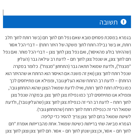
תשובה
בגמרא במסכת פסחים מובא שאם נפל חם לתוך חם (בשר רותח לתוך חלב
רותח, או בשר נבילה רותח לתוך משקה של היתר רותח) – דברי הכל אסור
(שההיתר בולע מהאיסור), ואם נפל צונן לתוך צונן – דברי הכל מותר. ואם נפל
חם לתוך צונן, או שנפל צונן לתוך חם – לדעת רב עילאה גבר (העליון
"מנצח"), ולדעת שמואל תתאה גבר (התחתון "מנצח"). כלומר במקרה
שנפל רותח לתוך צונן (ואין זה משנה אם האיסור הוא הרותח או שההיתר הוא
הרותח) – לדעת רב הרותח שהוא העליון גובר, וממילא אנו מתייחסים לכך
כמו נפילת רותח לתוך רותח, ואילו לדעת שמואל הצונן שהוא התחתון גובר,
וממילא אנו מתייחסים לכך כמו נפילת צונן לתוך צונן. ובמקרה שנפל צונן
לתוך רותח – לדעת רב הרי זה כנפילת צונן לתוך צונן (שהעליון גובר), ולדעת
שמואל הרי זה כנפילת רותח לתוך רותח (שהתחתון גובר).
לשיטת שמואל בחם לתוך צונן צריך להסיר כדי קליפה:
הגמרא מביאה שתי ברייתות כשיטת שמואל. אחת מהברייתות אומרת "חם
לתוך חם – אסור, וכן צונן שנתן לתוך חם – אסור. חם לתוך צונן וצונן לתוך צונן