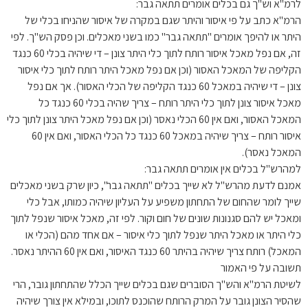
לרמ"א וש"ך גם בכלים אומרים תתאה גבר:
הרמ"א כתב על פי איסור והיתר שגם במקרה של איסור שהניחו בכלי של
היתר או להיפך אומרים "תתאה גבר" כמו בשני מאכלים. וכן פסק הש"ך. לפי
זה, אם נפל מאכל איסור רותח לתוך כלי היתר צונן – די שיהיה בכלי 60 כנגד
הקליפה של המאכל האסור (וכן אם נפל מאכל היתר רותח לתוך כלי איסור
צונן – די שיהיה במאכל 60 כנגד הקליפה של הכלי האסור). אך אם נפל
מאכל איסור צונן לתוך כלי היתר רותח – צריך שהיה בכלי 60 כנגד כל
המאכל האסור, ואם אין 60 הכלי נאסר (וכן אם נפל מאכל היתר צונן לתוך כלי
איסור רותח – צריך שיהיה במאכל 60 כנגד כל הכלי האסור, ואם אין 60
המאכל נאסר).
למהרש"ל בכלים אין אומרים תתאה גבר:
אמנם לדעת מהרש"ל לא שייך בכלים "תתאה גבר", כיון שרק בשני מאכלים
שייך לומר שהחום של התחתון משפיע על העליון שיהיה כמותו, אבל כלי
ומאכל יש להם סגנונות שונים של חום וקור. לפי זה, מאכל איסור שנפל לתוך
כלי היתר או מאכל היתר שנפל לתוך כלי איסור – אם אחד מהם (הכלי או
המאכל) רותח צריך שיהיה בהיתר 60 כנגד האיסור, ואם אין 60 ההיתר נאסר.
תשובה על פי האמור
לשיטת הרמ"א והש"ך הסוברים שגם בכלים שייך הכלל שהתחתון גובר, הרי
שהסיר הצונן גובר על המרק הרותח שהוכנס לתוכו, ובמילא אין צורך שיהיה