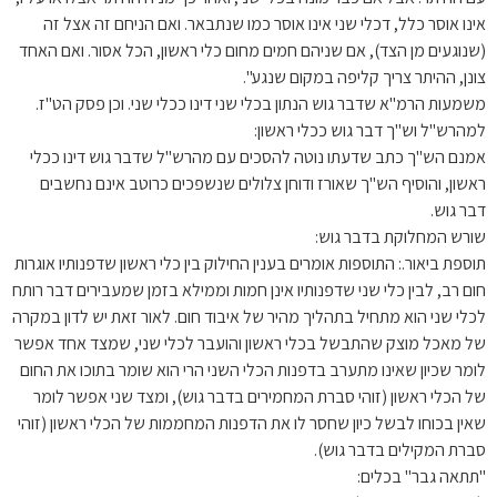
אינו אוסר כלל, דכלי שני אינו אוסר כמו שנתבאר. ואם הניחם זה אצל זה
(שנוגעים מן הצד), אם שניהם חמים מחום כלי ראשון, הכל אסור. ואם האחד
צונן, ההיתר צריך קליפה במקום שנגע".
משמעות הרמ"א שדבר גוש הנתון בכלי שני דינו ככלי שני. וכן פסק הט"ז.
למהרש"ל וש"ך דבר גוש ככלי ראשון:
אמנם הש"ך כתב שדעתו נוטה להסכים עם מהרש"ל שדבר גוש דינו ככלי
ראשון, והוסיף הש"ך שאורז ודוחן צלולים שנשפכים כרוטב אינם נחשבים
דבר גוש.
שורש המחלוקת בדבר גוש:
תוספת ביאור.: התוספות אומרים בענין החילוק בין כלי ראשון שדפנותיו אוגרות
חום רב, לבין כלי שני שדפנותיו אינן חמות וממילא בזמן שמעבירים דבר רותח
לכלי שני הוא מתחיל בתהליך מהיר של איבוד חום. לאור זאת יש לדון במקרה
של מאכל מוצק שהתבשל בכלי ראשון והועבר לכלי שני, שמצד אחד אפשר
לומר שכיון שאינו מתערב בדפנות הכלי השני הרי הוא שומר בתוכו את החום
של הכלי ראשון (זוהי סברת המחמירים בדבר גוש), ומצד שני אפשר לומר
שאין בכוחו לבשל כיון שחסר לו את הדפנות המחממות של הכלי ראשון (זוהי
סברת המקילים בדבר גוש).
"תתאה גבר" בכלים: