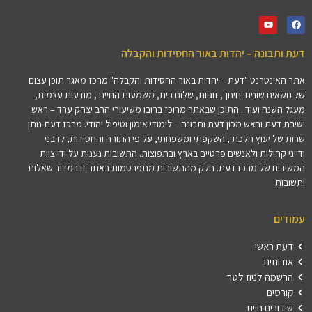
דעת ותבונה – יהדות באור החסידות והקבלה
אתר האינטרנט "דעת – יהדות באור החסידות והקבלה" מרכז מאגר תוכן עצום
של נושאים שונים: חינוך, זוגיות, שלום בית, משמעות החיים , מודעות עצמית,
מעגל השנה ועוד.. התוכן שבאתר מרוכז ברובו משיעורי הרב יצחק ערד – ראש
ישיבת דעת וראש מכון דעת ותבונה – לימודי אימון וטיפול יהודי. מרכז דעת נותן
שרות של יעוץ הלכתי, השקפתי ומשפחתי, על פי התורה והחסידות, לרבני
ודייני קהילות ולאנשים פרטיים בארץ ובתפוצות. התשובות נענות על ידי צוות
המשיבים של מרכז דעת. חלק מהתשובות מתפרסמות באתר זו במדור שאלות
ותשובות.
עמודים
דעת ראשי
אודותינו
הרשמה לניוז לטר
קורסים
שידורים חיים