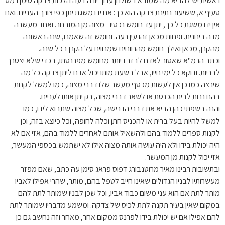
ראשית יש להביא מה שמובא בשולחן ערוך יורה דעה הלכות צדקה סימן רמט
סעיף א, ששיעור נתינת צדקה הוא כך: אם ידו משגת יתן כפי צורך העניים. ואם
אין ידו משגת כל כך, יתן עד חומש נכסיו - מצוה מן המובחר. ואחד מעשרה -
מדה בינונית. ופחות מכאן זהו עין רעה. וחומש זה שאמרו, שנה ראשונה
מהקרן, מכאן ואילך חומש מהרווחים שמרוויח על הקרן בכל שנה.
וכתב הרמ"א שאסור לאדם לבזבז יותר מחומש מפרנסתו, בכדי שלא יצטרך
לבריות. ודוקא כל ימי חייו, אבל בשעת מותו יכול אדם ליתן צדקה כל מה
שירצה כמו כן אין לעשות מכסף מעשר שלו דברי מצוה, כמו למשל לקנות
בהם נרות לבית הכנסת או לשאר דברי מצוה, רק יתן אותו לעניים.
והנה בשפתי כהן הביא את דברי הדרישה, שכל מצוה שתבוא לידו, כמו
למשל להיות בעל ברית או להכניס חתן וכלה לחופה, וכל כיוצא בזה, וכן
לקנות ספרים ללמוד בהם ולהשאיל אותם לאחרים ללמוד בהם, אזי אם לא
היה יכולת בידו ולא היה עושה אותה מצוה אילו לא ישתמש בכספי המעשר,
אזי יכול לקנות מן המעשר.
ובתשובות רבינו מאיר מרוטנבורג דפוס פראג סימן עה כתב, שאם מפזר
מעשרותיו לבניו הגדולים שאינו חייב לטפל בהם, מותר, שהרי אפילו לאביו
מותר לתת אם הוא עני משום כבוד אביו, וכל שכן לבניו שמותר לתת להם
במקום שאין בעיר תקנה לתת לכיס של צדקה. ומשמע מדבריו שמותר לתת
להם אפילו אם יש יכולת בידו לפרנס ממקום אחר, מאחר וזה נחשב גם כן