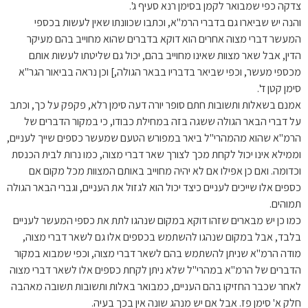
צדקה כפי שמבואר לקמן בסימן רנא סעיף ג'.
והנה יש שביארו גם בדברי הרמ"א, וכתבו שכוונתו שאין לעשות בכספי
המעשר דברי מצוה אחרים הוא דוקא בדברים שהוא מחוייב בהם מעיקר
הדין, אבל שאר מצוות שאינו מחוייב בהם, יכול גם שליטתו לעשות אותם
מכספי מעשר, וכפי שביאר בדבריו בבאר הגולה,] וכן נראה בביאור הגר"א
סימן קטן ד'.
אמנם בשאלות ותשובות חתם סופר יורה דעה סימן רלא, פקפק על כך, וכתב
על דברי הבאר הגולה ששגה בזה במחילת כבודו, כי במקור הדברים של
הרמ"א שהוא מהמהרי"ל ביאר במפורש הטעם שמעשר כספים שייך לעניים,
וממילא אינו יכול לקחת מכך לצורך שאר דברי מצוה, כמו נרות לבית הכנסת
וכדומה. ואם כן אפילו אם לא יהיה מחוייב באותם המצוות מכל מקום אם
כספים אלו שייכים לעניים כיצד יכול הוא לגזול את העניים, וגברי הבאר הגולה
תמוהים.
כמו כן יש מבארים שזהו דוקא במקום שנהגו לתת את כספי המעשר לעניים
בלבד, אבל במקום שנהגו להשתמש בכספים אלו גם לשאר דברי מצוה,
מודה הרמ"א שניתן להשתמש בהם לשאר דברי מצוה, וכפי שמבוא במקור
הדברים של הרמ"א במהרי"ל שלא ניתן לקחת כספים אלו לשאר דברי מצוה
לאחר שכבר החזיקו בהם העניים, כמבואר באלות ותשובות תשובה מאהבה
חלק א' סימן פז. אבל אם יש מנהג שונה אין בכך בעיה.