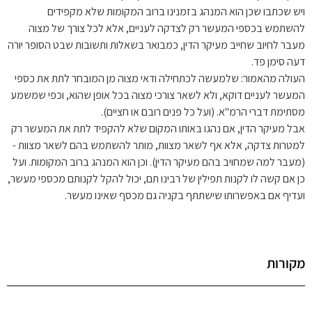
ויש שכתבו שכן הוא המנהג בזמנינו ברוב המקומות שלא מקפידים
להשתמש בכספי המעשר רק לצדקה לעניים, אלא לכל צורך של מצוה
מעבר לחיוב שחייב מעיקר הדין, כמבואר בשאלות ותשובות שבט הסופר יורה
דעה סימן פד.
העולה מהאמור: שלמעשה לכתחילה ודאי מצוה מן המובחר לתת את כספי
המעשר לעניים דוקא, ולא לשאר צורכי מצוה בכל אופן שהוא, וכפי שמשמע
מסתימת דברי הרמ"א. (ועל כל פנים רובם או חציים).
אבל מעיקר הדין, אם נהגו באותו המקום שלא להקפיד לתת את המעשר רק
למטרות צדקה, אלא אף לשאר מצוות, מותר להשתמש בהם לשאר מצוות -
(מעבר למה שמחויב בהם מעיקר הדין). וכן הוא המנהג ברוב המקומות. ועל
כן אם קשה לו לקנות תפילין של רבינו תם, יכול להקל לקנותם מכספי מעשר,
ועדיף אם באפשרותו שישתתף בקניה גם מכסף שאינו מעשר.
מקורות