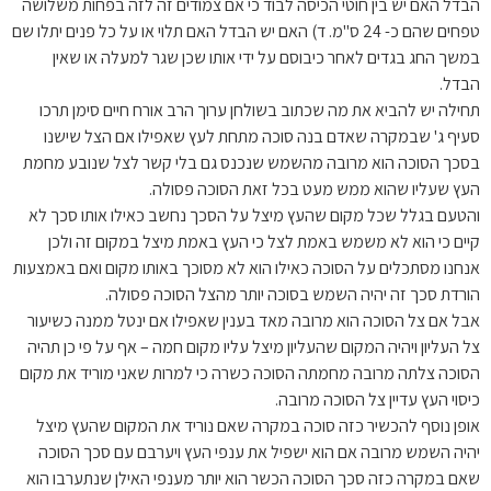
הבדל האם יש בין חוטי הכיסה לבוד כי אם צמודים זה לזה בפחות משלושה
טפחים שהם כ- 24 ס"מ. ד) האם יש הבדל האם תלוי או על כל פנים יתלו שם
במשך החג בגדים לאחר כיבוסם על ידי אותו שכן שגר למעלה או שאין
הבדל.
תחילה יש להביא את מה שכתוב בשולחן ערוך הרב אורח חיים סימן תרכו
סעיף ג' שבמקרה שאדם בנה סוכה מתחת לעץ שאפילו אם הצל שישנו
בסכך הסוכה הוא מרובה מהשמש שנכנס גם בלי קשר לצל שנובע מחמת
העץ שעליו שהוא ממש מעט בכל זאת הסוכה פסולה.
והטעם בגלל שכל מקום שהעץ מיצל על הסכך נחשב כאילו אותו סכך לא
קיים כי הוא לא משמש באמת לצל כי העץ באמת מיצל במקום זה ולכן
אנחנו מסתכלים על הסוכה כאילו הוא לא מסוכך באותו מקום ואם באמצעות
הורדת סכך זה יהיה השמש בסוכה יותר מהצל הסוכה פסולה.
אבל אם צל הסוכה הוא מרובה מאד בענין שאפילו אם ינטל ממנה כשיעור
צל העליון ויהיה המקום שהעליון מיצל עליו מקום חמה – אף על פי כן תהיה
הסוכה צלתה מרובה מחמתה הסוכה כשרה כי למרות שאני מוריד את מקום
כיסוי העץ עדיין צל הסוכה מרובה.
אופן נוסף להכשיר כזה סוכה במקרה שאם נוריד את המקום שהעץ מיצל
יהיה השמש מרובה אם הוא ישפיל את ענפי העץ ויערבם עם סכך הסוכה
שאם במקרה כזה סכך הסוכה הכשר הוא יותר מענפי האילן שנתערבו הוא