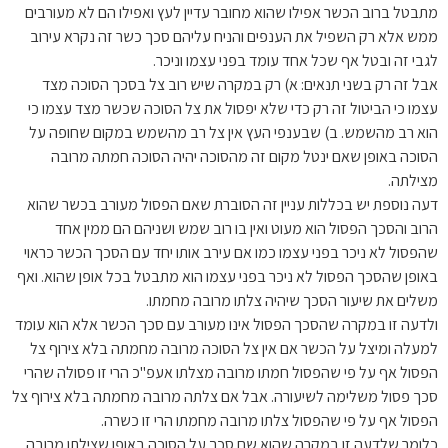
מתבטל ברוב הכשר אפילו שהוא מחובר עדיין לעץ ואפילו הם לא מעורבים
ממש אלא רק השפיל את הענפים והניח עליהם סכך כשר זה נקרא עירוב
לגבי זה ובטל אף שכל אחד עומד בפני עצמו וניכר.
אבל זה רק בשני תנאים: א) רק במקרה שיש רוב צל בסכך הסוכה מצד
עצמו כי הביטול זה רק כדי שלא יפסול את צל הסוכה שכשר מצד עצמו כי
הוא רב מהשמש. ב) שבענפי העץ אין צל רב מהשמש במקום שחופה על
הסוכה באופן שאם ינטל מקום זה מהסוכה יהיה הסוכה חמתה מרובה
מצילתה.
דעה נוספת יש בכללות עניין זה הסוברת שאם הפסול מעורב בכשר שהוא
הרוב והסכך הפסול הוא מעוט ואין בו רוב שמש ושניהם הם ממין אחד
שהפסול לא ניכר בפני עצמו כמו אם עירב אותו יחד עם הסכך הכשר כראוי
באופן שהסכך הפסול לא ניכר בפני עצמו הוא מתבטל בכל אופן שהוא. ואף
משלים את שיעור הסכך שיהיה צלתו מרובה מחמתו.
ולדעה זו במקרה שהסכך הפסול אינו מעורב עם סכך הכשר אלא הוא עומד
למעלה ומיצל על הכשר אם אין צל הסוכה מרובה מחמתה בלא צירוף צל
הפסול אף על פי שהפסול חמתו מרובה מצלתו אעפ"כ הרי זו פסולה שהרי
סכך פסול משלימה לשיעורה. אבל אם צלתה מרובה מחמתה בלא צירוף צל
הפסול אף על פי שהפסול צלתו מרובה מחמתו הרי זו כשרה.
כלומר שלדעה זו במקרה שהוא שם סכך על הסוכה באופן שצילתו מרובה