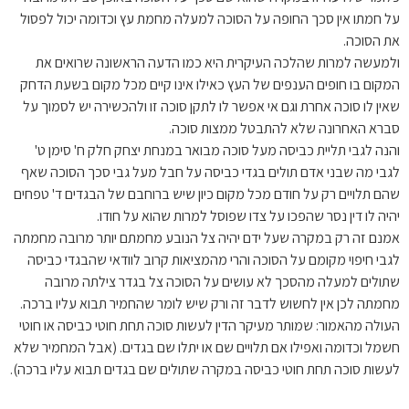
על חמתו אין סכך החופה על הסוכה למעלה מחמת עץ וכדומה יכול לפסול
את הסוכה.
ולמעשה למרות שהלכה העיקרית היא כמו הדעה הראשונה שרואים את
המקום בו חופים הענפים של העץ כאילו אינו קיים מכל מקום בשעת הדחק
שאין לו סוכה אחרת וגם אי אפשר לו לתקן סוכה זו ולהכשירה יש לסמוך על
סברא האחרונה שלא להתבטל ממצות סוכה.
והנה לגבי תליית כביסה מעל סוכה מבואר במנחת יצחק חלק ח' סימן ט'
לגבי מה שבני אדם תולים בגדי כביסה על חבל מעל גבי סכך הסוכה שאף
שהם תלויים רק על חודם מכל מקום כיון שיש ברוחבם של הבגדים ד' טפחים
יהיה לו דין נסר שהפכו על צדו שפוסל למרות שהוא על חודו.
אמנם זה רק במקרה שעל ידם יהיה צל הנובע מחמתם יותר מרובה מחמתה
לגבי חיפוי מקומם על הסוכה והרי מהמציאות קרוב לוודאי שהבגדי כביסה
שתולים למעלה מהסכך לא עושים על הסוכה צל בגדר צילתה מרובה
מחמתה לכן אין לחשוש לדבר זה ורק שיש לומר שהחמיר תבוא עליו ברכה.
העולה מהאמור: שמותר מעיקר הדין לעשות סוכה תחת חוטי כביסה או חוטי
חשמל וכדומה ואפילו אם תלויים שם או יתלו שם בגדים. (אבל המחמיר שלא
לעשות סוכה תחת חוטי כביסה במקרה שתולים שם בגדים תבוא עליו ברכה).