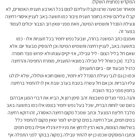
המקדש (מחצית השקל).
ומאחר שבשעה שרצו וקבלו עליהם לצום בכל הארבע תענית האמורים, לא
קבלו עליהם שיהיו בחומר תענית ציבור כמו תשעה באב לעניין איסורי רחיצה
ונעילת הסנדל ותשמיש המיטה, וזאת מפני שאין רוב הצבור יכולים לעמוד
בצער זה.
ואמנם כתב המשנה ברורה, שבעל נפש יחמיר בכל תעניות אלו - כמו
בתשעה באב, לעניין רחיצה ותשמיש המיטה וכן להפסיק מבעוד יום. אלא
שאם חל בליל הצום - ליל טבילה, אזי יקיים עונתו ולא יפרוש מצד חומרה
בלבד. (וכן כשחל ליל טבילה במוצאי התענית, מותרת החפיפה והרחיצה
כרגיל מבעוד יום - ביום התענית).
וכמו כן גם לגבי נעילת הסנדל לא יחמיר, משום חוכא וטלולה, שלא ילגלגו
עליו הבריות. וכן אם חל עשרה בטבת בערב שבת אין לו להחמיר ברחיצה
בחמין מפני כבוד השבת.
והנה בפרי מגדים משבצות זהב סימן רטן א', הביא את דברי המגן אברהם
בשם שני לוחות הברית, שכל בעל נפש יחמיר בצומו אלו כמו בתשעה באב
מלבד חליצת המנעל. וכתב שמכל מקום רחיצה האסורה, זהו דוקא רחיצה
במים חמים, אבל רחיצה במים קרים יש לומר שאין מקום להחמיר כלל
בשלשות הצומות, והוא הדין לרחוץ את פניו ידיו ורגליו אפילו במים חמים.
וכתבו הפוסקים שכמו כן יש להתיר טבילה במקוה בבוקר לפני התפלה אף