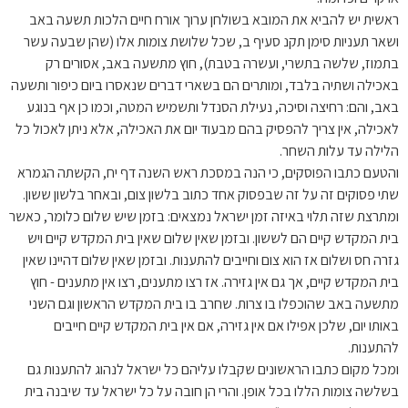
ראשית יש להביא את המובא בשולחן ערוך אורח חיים הלכות תשעה באב
ושאר תעניות סימן תקנ סעיף ב, שכל שלושת צומות אלו (שהן שבעה עשר
בתמוז, שלשה בתשרי, ועשרה בטבת), חוץ מתשעה באב, אסורים רק
באכילה ושתיה בלבד, ומותרים הם בשארי דברים שנאסרו ביום כיפור ותשעה
באב, והם: רחיצה וסיכה, נעילת הסנדל ותשמיש המטה, וכמו כן אף בנוגע
לאכילה, אין צריך להפסיק בהם מבעוד יום את האכילה, אלא ניתן לאכול כל
הלילה עד עלות השחר.
והטעם כתבו הפוסקים, כי הנה במסכת ראש השנה דף יח, הקשתה הגמרא
שתי פסוקים זה על זה שבפסוק אחד כתוב בלשון צום, ובאחר בלשון ששון.
ומתרצת שזה תלוי באיזה זמן ישראל נמצאים: בזמן שיש שלום כלומר, כאשר
בית המקדש קיים הם לששון. ובזמן שאין שלום שאין בית המקדש קיים ויש
גזרה חס ושלום אז הוא צום וחייבים להתענות. ובזמן שאין שלום דהיינו שאין
בית המקדש קיים, אך גם אין גזירה. אז רצו מתענים, רצו אין מתענים - חוץ
מתשעה באב שהוכפלו בו צרות. שחרב בו בית המקדש הראשון וגם השני
באותו יום, שלכן אפילו אם אין גזירה, אם אין בית המקדש קיים חייבים
להתענות.
ומכל מקום כתבו הראשונים שקבלו עליהם כל ישראל לנהוג להתענות גם
בשלשה צומות הללו בכל אופן. והרי הן חובה על כל ישראל עד שיבנה בית