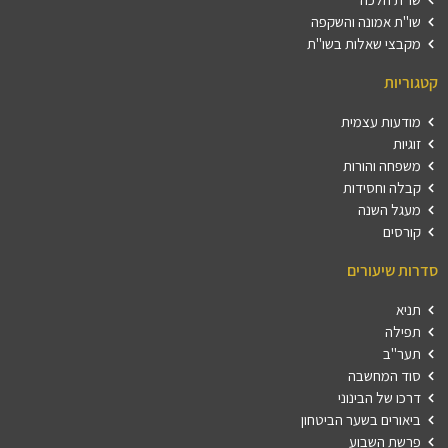
שו"ת אמונה והשקפה
מקבצי שאלות בשו"ת
קטגוריות
מודעות עצמית
זוגיות
משפחה והורות
קבלה וחסידות
מעגל השנה
קורסים
סדרות שיעורים
תניא
תפילה
תער"ב
סוד המחשבה
דרכו של הבינוני
ביאורים בשער הביטחון
פרשת השבוע