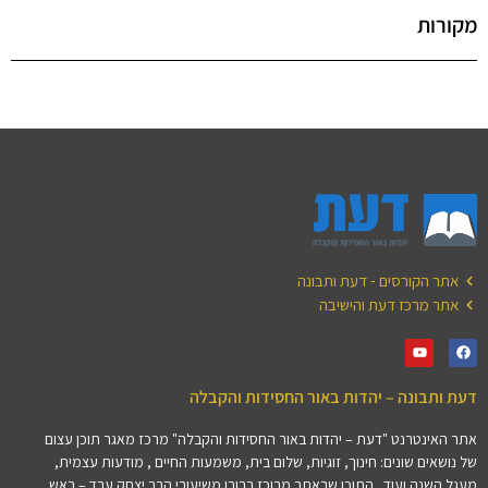
מקורות
אתר הקורסים - דעת ותבונה
אתר מרכז דעת והישיבה
דעת ותבונה – יהדות באור החסידות והקבלה
אתר האינטרנט "דעת – יהדות באור החסידות והקבלה" מרכז מאגר תוכן עצום
של נושאים שונים: חינוך, זוגיות, שלום בית, משמעות החיים , מודעות עצמית,
מעגל השנה ועוד.. התוכן שבאתר מרוכז ברובו משיעורי הרב יצחק ערד – ראש