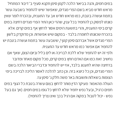
במים חמים, והנה בביאור הלכה לקמן סימן תקנא סעיף ב' דיבור המתחיל
מראש חודש מביא בשם הפרי מגדים, שאפשר שיש להחמיר בשבעה עשר
בתמוז ועשרה בטבת, כמו מראש חודש אב עד התענית, ובהכרח לומר שאין
כוונתו לפסוק כן להחמיר בכל ענין, שהרי כאן התיר הפרי מגדים רחיצה במים
קרים בימי התענית, והרי בתשעת הימים אסור לרחוץ אף במים קרים. אלא
בהכרח שכוונתו לחומרה בלבד - במקום שיש אפשרות. וכן מדוקדק בלשון
הפרי מגדים אשל אברהם סימן קטן י', ששבעה עשר בתמוז ועשרה בטבת יש
להחמיר אם אפשר כמו מראש חודש עד התענית.
ולפי זה יש להחמיר שלא ללכת לבריכה או לים בליל וביום הצום, שאף אם
נחשיב זאת כמו אם האדם רוחץ במים קרים, מכל מקום מאחר ומדובר
ברחיצה שהיא לתענוג בלבד, אזי יש להחמיר וכדברי הביאור הלכה בשם
הפרי מגדים, וכן כל כיוצא בזה. וכן כתב להלכה לאסור הליכה לבריכה בימי
הצומות בשאלות ותשובות באר משה חלק ג' סימן עז.
העולה מהאמור: מעיקר הדין מותר לרחוץ בצום עשרה בטבת כל הגוף במים
חמים כרגיל, ובעל נפש יחמיר שלא לרחוץ כל גופו במים חמים. (אך גם בעל
נפש - יכול לטבול במקוה אם רגיל בכך ואינו צריך להחמיר).