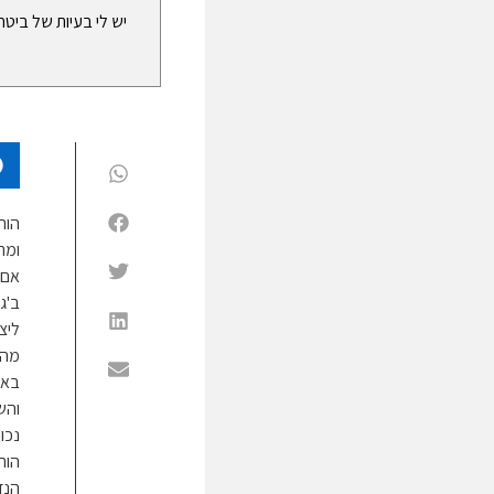
יש לי בעיות של ביטחו
הור
ומת
אם 
ב'ג
ליצ
מהו
באו
והש
נכון
הור
הנד