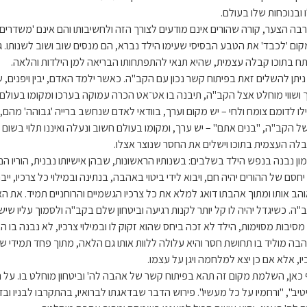
 ובנוכחות שלו בעולם.
בה הצער, קורה שהורים אינם מודעים לצורך הזה ולחשיבותו והם אינם 'משדרים'
קום 'לכבד' את הטבע הבסיסי שעימו הילד נברא, הם מנסים שוב ושוב לשנותו.
ח בתוכו קבלה עצמית, שהיא תנאי להתפתחותו הבריאה למן הילדות והלאה.
ניתן להשלים זאת בפיתוח קשר נכון עם הקב"ה. כאשר ילמד האדם, יבין ויפנים, 
 ושווי מוחלט אצל הקב"ה, תיבנה בו אט־אט הכרה עמוקה בערכו ומקומו בעולם.
לו לדומם צומח ולחי – יש מקום וערך, בוודאי לאדם שנחשב ברייה 'גבוהה' מהם,
של הקב"ה, "בנים אתם" – יש ערך, ומקומו בעולם חשוב ונעלה ואיננו תלוי בשום 
לה העצמית בתוכו וישלים את החסר שנוצר אצלו.
ון נבנה בנפש הילד בשלבים: בשנותיו הראשונות, שבהן אישיותו נבנית, הוריו הם 
יחסם של ההורים יהיה חם, ויבוא לידי ביטוי באהבה, בנתינה ובמילוי כל צרכיו, יי
הב אותו ומתוך אהבתו דואג למלא את כל צרכיו הגשמיים והרוחניים תמיד. את האמ
"ה. כשיגדל יהיה לו קל יותר לקנות רגיעה וביטחון שלם בקב"ה ולסמוך עליו שישל
מסיבות מסוימות, הילד לא זכה ביחס שהוא זקוק לו ובמילוי צרכיו, לא נבנה בו ה
בה מוליד בו תחושת חסר והיא עלולה ללוות אותו גם הלאה, מתוך פחד תמידי ש
יו, אלא אם כן יצא למלחמה ויגן על עצמו.
 כאן, השלמת מקום זה תהא בפיתוח קשר של אהבה לה' וביטחון מוחלט בו. על 
טיב", "ורחמיו על כל מעשיו". פירוש הדבר שבדאגתו לברואיו, בהתקרבו לבניו 