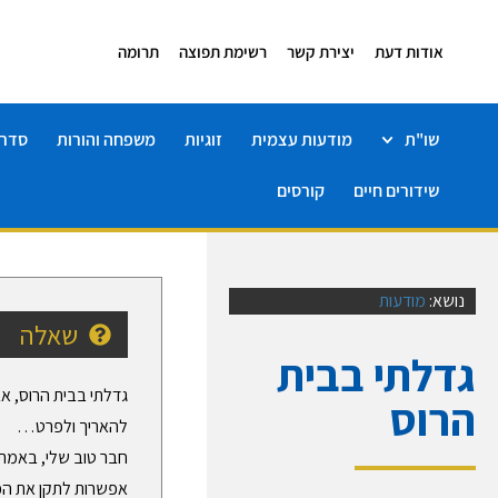
אודות דעת
יצירת קשר
רשימת תפוצה
תרומה
שו"ת
מודעות עצמית
זוגיות
משפחה והורות
סדרו
שידורים חיים
קורסים
נושא:
מודעות
שאלה
גדלתי בבית
גדלתי בבית הרוס, אב
הרוס
להאריך ולפרט…
חבר טוב שלי, באמת, 
אפשרות לתקן את הכל,