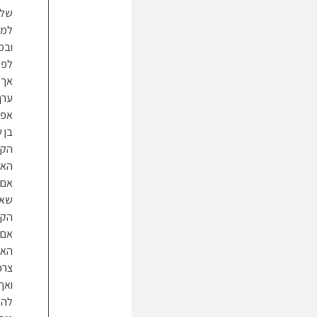
שלו
למר
ובמ
לפת
אך 
ערך
אפי
בן 
הקב
האמ
אם 
שאו
הקב
אם 
האה
צרכ
ואף
להי