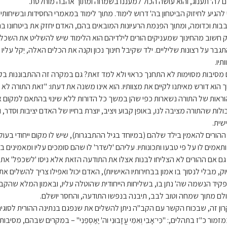
ם לה' תענוג, והוא עושה הכול למעננו בשמחה ומתוך אהבה מוחלטת.
 להגיע לחיזוק הביטחון בה' דרוש לימוד. מתוך לימוד במאמרי החסידות ובשיחותי
בות וכדומה, ומתוך הפנמת הרעיונות המובאים בהם, האדם יחזק את ביטחונו בה' ו
 חשוב מהחינוך שמעניקים הורים לילדיהם הוא הלימוד שיש להשליט את השכל 
תגבר על רצונות שליליים. ילד שקיבל חינוך נכון וקנה את הכלים האלה, יֵקל עלי
תיו.
 מסיבות מסוימות לא התחנך כראוי ולא למד זאת? גם במקרה זה ההתבוננות בקב
ך הוא דורש מאיתנו לקיים את מצוותיו. הוא אינו משנה את דעתו: "זאת התורה ל
וראות של התורה נשארות כפי שהן במשך כל הדורות ללא שינוי בהתאם למקום א
ולות שהתורה מציבה לנו, באופן קבוע ויציב, יוצרת בחייו של האדם יציבות וסדר
שית.
ההורים להאמין בילד שלהם (במיוחד בגיל ההתבגרות), שיש לו מקום ייחודי בעול
תאמים לו על פי טבעו ותכונותיו. עליהם 'לשדר' לו שהם סומכים עליו ומאמינים ב
גם אם ההורים לא הצליחו לבנות אצלו את התודעה הזאת אלא ניסו 'לשכפל' את 
וק, מבלי לנסוך בו אמון בבחירותיו האישיות), האדם יכול ואפילו צריך להשלים 
קיד הנשמה שה' נתן בו, בשליחות הייחודית שהוטלה עליו, ובאמון המלא שהקב"
לם מתוך שמחה וטוב לבב, תיבנה בנפשו התודעה, והחסר יושלם.
רון זה, שבכוח הקשר עם הקב"ה ניתן להשלים את שנפגם בנתינה ההורית לסוגיה,
מור כ"ז בתהלים,: "כִּי־אָבִי וְאִמִּי עֲזָבוּנִי וה' יַאַסְפֵנִי" – במקרים שבהם, מסי