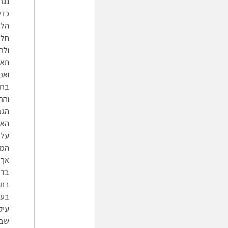
נגר
כדי
הלב
חלק
ולה
תאוו
ואם
ברו
והה
הגב
האי
על 
המו
אך 
בדי
בתפ
בעו
עיק
שבמז