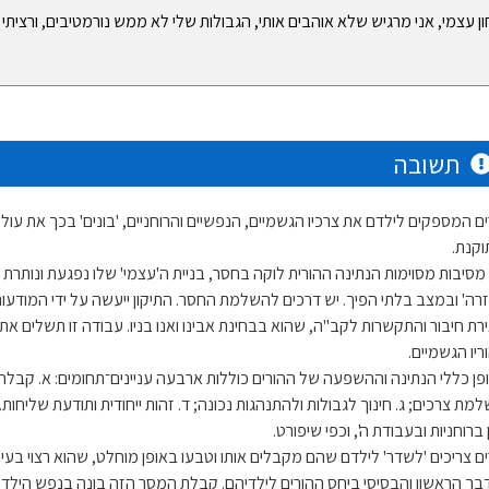
ן עצמי, אני מרגיש שלא אוהבים אותי, הגבולות שלי לא ממש נורמטיבים, ורציתי פת
תשובה
ים המספקים לילדם את צרכיו הגשמיים, הנפשיים והרוחניים, 'בונים' בכך את עול
וקנת.
מסיבות מסוימות הנתינה ההורית לוקה בחסר, בניית ה'עצמי' שלו נפגעת ונותרת 
זרה' ובמצב בלתי הפיך. יש דרכים להשלמת החסר. התיקון ייעשה על ידי המודעות
ירת חיבור והתקשרות לקב"ה, שהוא בבחינת אבינו ואנו בניו. עבודה זו תשלים א
ריו הגשמיים.
פן כללי הנתינה וההשפעה של ההורים כוללות ארבעה עניינים־תחומים: א. קבלה
למת צרכים; ג. חינוך לגבולות ולהתנהגות נכונה; ד. זהות ייחודית ותודעת שליחו
 ברוחניות ובעבודת ה', וכפי שיפורט.
ים צריכים 'לשדר' לילדם שהם מקבלים אותו וטבעו באופן מוחלט, שהוא רצוי בעינ
בך הראשון והבסיסי ביחס ההורים לילדיהם. קבלת המסר הזה בונה בנפש הילד מ