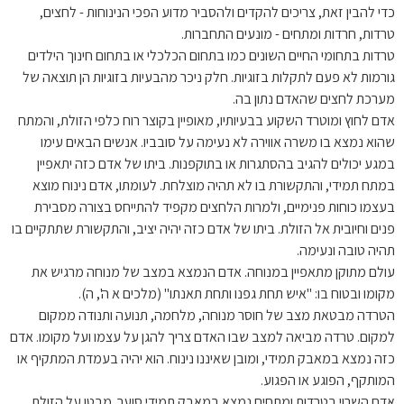
כדי להבין זאת, צריכים להקדים ולהסביר מדוע הפכי הנינוחות - לחצים,
טרדות, חרדות ומתחים - מונעים התחברות.
טרדות בתחומי החיים השונים כמו בתחום הכלכלי או בתחום חינוך הילדים
גורמות לא פעם לתקלות בזוגיות. חלק ניכר מהבעיות בזוגיות הן תוצאה של
מערכת לחצים שהאדם נתון בה.
אדם לחוץ ומוטרד השקוע בבעיותיו, מאופיין בקוצר רוח כלפי הזולת, והמתח
שהוא נמצא בו משרה אווירה לא נעימה על סובביו. אנשים הבאים עימו
במגע יכולים להגיב בהסתגרות או בתוקפנות. ביתו של אדם כזה יתאפיין
במתח תמידי, והתקשורת בו לא תהיה מוצלחת. לעומתו, אדם נינוח מוצא
בעצמו כוחות פנימיים, ולמרות הלחצים מקפיד להתייחס בצורה מסבירת
פנים וחיובית אל הזולת. ביתו של אדם כזה יהיה יציב, והתקשורת שתתקיים בו
תהיה טובה ונעימה.
עולם מתוקן מתאפיין במנוחה. אדם הנמצא במצב של מנוחה מרגיש את
מקומו ובטוח בו: "איש תחת גפנו ותחת תאנתו" (מלכים א ה', ה).
הטרדה מבטאת מצב של חוסר מנוחה, מלחמה, תנועה ותנודה ממקום
למקום. טרדה מביאה למצב שבו האדם צריך להגן על עצמו ועל מקומו. אדם
כזה נמצא במאבק תמידי, ומובן שאיננו נינוח. הוא יהיה בעמדת המתקיף או
המותקף, הפוגע או הפגוע.
אדם השרוי בטרדות ומתחים נמצא במאבק תמידי סוער. מבטו על הזולת