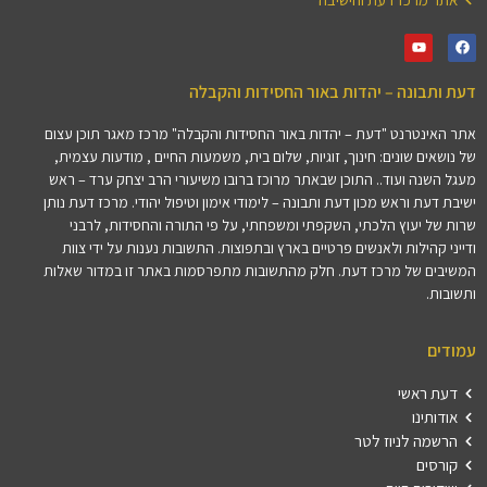
דעת ותבונה – יהדות באור החסידות והקבלה
אתר האינטרנט "דעת – יהדות באור החסידות והקבלה" מרכז מאגר תוכן עצום
של נושאים שונים: חינוך, זוגיות, שלום בית, משמעות החיים , מודעות עצמית,
מעגל השנה ועוד.. התוכן שבאתר מרוכז ברובו משיעורי הרב יצחק ערד – ראש
ישיבת דעת וראש מכון דעת ותבונה – לימודי אימון וטיפול יהודי. מרכז דעת נותן
שרות של יעוץ הלכתי, השקפתי ומשפחתי, על פי התורה והחסידות, לרבני
ודייני קהילות ולאנשים פרטיים בארץ ובתפוצות. התשובות נענות על ידי צוות
המשיבים של מרכז דעת. חלק מהתשובות מתפרסמות באתר זו במדור שאלות
ותשובות.
עמודים
דעת ראשי
אודותינו
הרשמה לניוז לטר
קורסים