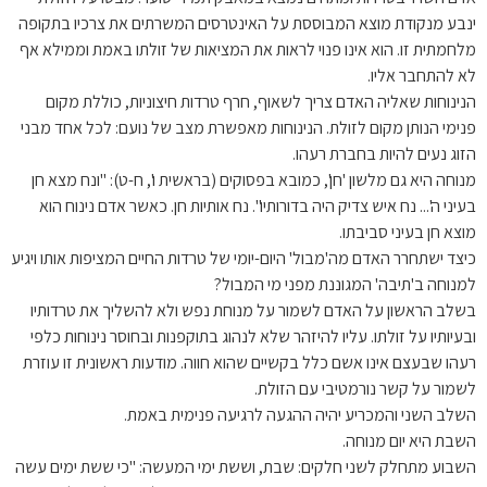
ינבע מנקודת מוצא המבוססת על האינטרסים המשרתים את צרכיו בתקופה
מלחמתית זו. הוא אינו פנוי לראות את המציאות של זולתו באמת וממילא אף
לא להתחבר אליו.
הנינוחות שאליה האדם צריך לשאוף, חרף טרדות חיצוניות, כוללת מקום
פנימי הנותן מקום לזולת. הנינוחות מאפשרת מצב של נועם: לכל אחד מבני
הזוג נעים להיות בחברת רעהו.
מנוחה היא גם מלשון 'חן', כמובא בפסוקים (בראשית ו', ח-ט): "ונח מצא חן
בעיני ה'... נח איש צדיק היה בדורותיו". נח אותיות חן. כאשר אדם נינוח הוא
מוצא חן בעיני סביבתו.
כיצד ישתחרר האדם מה'מבול' היום-יומי של טרדות החיים המציפות אותו ויגיע
למנוחה ב'תיבה' המגוננת מפני מי המבול?
בשלב הראשון על האדם לשמור על מנוחת נפש ולא להשליך את טרדותיו
ובעיותיו על זולתו. עליו להיזהר שלא לנהוג בתוקפנות ובחוסר נינוחות כלפי
רעהו שבעצם אינו אשם כלל בקשיים שהוא חווה. מודעות ראשונית זו עוזרת
לשמור על קשר נורמטיבי עם הזולת.
השלב השני והמכריע יהיה ההגעה לרגיעה פנימית באמת.
השבת היא יום מנוחה.
השבוע מתחלק לשני חלקים: שבת, וששת ימי המעשה: "כי ששת ימים עשה