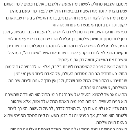
אומנם השבוע מחולק לששת ימי המעשה ולשבת, אולם חכמים לימדו אותנו
שאדם צריך לזכור את השבת גם בימות החול: יש לעצור מדי פעם במהלך
סערת ימי החול וליצור רגעי מנוחה שבתיים, בזמן התפילה, בשיח שבין אדם
לקונו, וכך גם בזמן המפגש המשפחתי או הזוגי.
כפי שהתודעה השבתית גורמת לאדם לחוש שכל העבודה כבר נעשתה, ולכן
ניתן לנוח מתוך תחושת שלמות, כך עליו לחוש בשבת גם כלפי עצמו וכלפי
הבית שלו - עליו להרגיש שלמות ומנוחה ולהתמקד במעלות ובטוב שבבית
ובקשר הזוגי. לא לחינם נקבע לשיר בשבת את השיר "אשת חיל", המהלל
ומשבח את האישה, ורואה רק את מעלותיה.
תודעה זו אינה צריכה להצטמצם לשבת בלבד, אלא יש להרחיבה גם לימות
החול: כשחוזרים הביתה מטרדות העולם, על האדם ליצור מעין 'איי זמן
שבתיים' שבהם כאילו הכול טוב ושלם, ולכן אין צורך לשנות וליצור. שביתה
מושלמת, מאושרת ומנותקת.
מה שמאפשר למצוא 'רגעים של שבת' גם בימי החול הוא העובדה שהשבת
היא פנים העשייה. במהות הפנימית באמת הכול שלם וטוב, אלא שהטוב
הזה עדיין לא גלוי. משום כך על האדם לרדת, לפעול ולעשות. הצורך ליצור
ולשנות הוא מוכרח, אך בפנימיות גם בזמן העשייה קיים הממד הפנימי שהוא
בעצם הוויה שלמה.
השבת במהותה נותנת מקום של מנוחה. האדם שיפתח אצלו את המקום