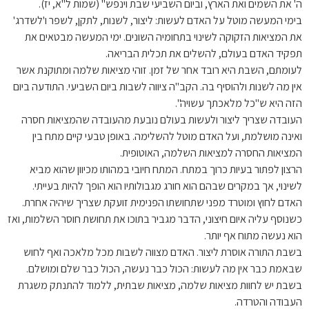
ה' את השמים ואת הארץ, וביום השביעי שבת וינפש" (שמות ל"א, יז).
בימי המעשה מוטל על האדם לעשות: ליצור, לשנות, לתקן, לשפר ו'לשדרג'
את המציאות הזקוקה לשינוי בתחומיה השונים. ימי המעשה מבטאים את
תפקיד האדם בעולם, להשלים את תכלית הבריאה.
לעומתם, השבת היא רובד אחר של זמן. זוהי מציאות שלמה ומתוקנת אשר
אין מה לשנות ולהוסיף בה. הקב"ה ציווה לשבות ביום השביעי. התודעה ביום
הזה היא ש"כל מלאכתך עשויה".
העובדה שצריך ליצור ולעשות בעולם נובעת מהעובדה שהמציאות חסרה
ואינה מושלמת, ועל האדם מוטל להשלימה. באופן טבעי קיים מתח בין
המציאות החסרה למציאות השלמה, האוטופית.
הרצון לפתור בעיות כרוך במתח. המתח חיובי במהותו מכיוון שהוא מביא
לשינוי, אך במקרים שבהם הוא חורג מגבולותיו הוא הופך להיות בעייתי.
האדם לחוץ ומוטרד מפני שתחושתו הפנימית זועקת שצריך שיהיה אחרת.
כשנוסף עליה איום חיצוני, הדבר מגביר בתוכו את תחושת חוסר השלמות, ואז
הוא נעשה מתוח אף יותר.
בשבת התורה אוסרת ליצור. האדם מצווה לשבות מכל מלאכה ואף לחוש
שבאמת כבר אין מה לעשות: הכול כבר נעשה, הכול כבר שלם ומושלם.
בשבת יש לחוות מציאות שלמה, מציאות שבתית, ללמוד להתנתק משגרת
העבודה והטרדה.