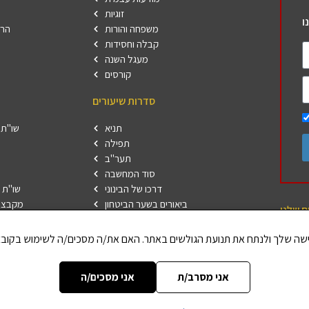
זוגיות
ו
משפחה והורות
הרש
קבלה וחסידות
מעגל השנה
קורסים
סדרות שיעורים
תניא
שו"ת 
תפילה
תער"ב
סוד המחשבה
דרכו של הבינוני
שו"ת 
ביאורים בשער הביטחון
מקבצי
ם שלנו
פרשת השבוע
הללויה
ר תורה
אני מסרב/ת
אני מסכים/ה