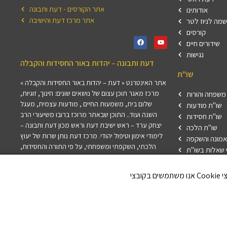
אתר הקורסים - דעת ותבונה
אודותינו
אתר מרכז דעת והישיבה
מה לניוז לטר
קורסים
שידורים חיים
נגישות
דעת ותבונה – יהדות באור החסידות והקבלה
שו"ת
אתר האינטרנט « דעת – יהדות באור החסידות והקבלה »
מרכז מאגר תוכן עצום של נושאים שונים: חינוך, זוגיות,
משפחה והורות
שלום בית, משמעות החיים , מודעות עצמית, מעגל
שו"ת מודעות
השנה ועוד.. התוכן שבאתר מרוכז ברובו משיעורי הרב
שו"ת חסידות
יצחק ערד – ראש ישיבת דעת וראש מכון דעת ותבונה –
שו"ת הלכה
לימודי אימון וטיפול יהודי. מרכז דעת נותן שרות של יעוץ
אמונה והשקפה
הלכתי, השקפתי ומשפחתי, על פי התורה והחסידות,
 שאלות בשו"ת
לרבני ודייני קהילות ולאנשים פרטיים בארץ ובתפוצות.
התשובות נענות על ידי צוות המשיבים של מרכז דעת.
חלק מהתשובות מתפרסמות באתר זו במדור שאלות
ותשובות.