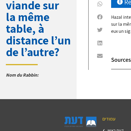
R
viande sur
la même
Hazal int
table, à
sur la mêm
eux un sig
distance l’un
de l’autre?
Sources
Nom du Rabbin:
עמודים
דעת ראשי