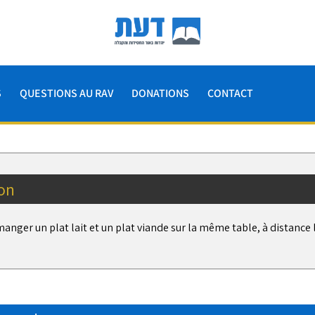
S
QUESTIONS AU RAV
DONATIONS
CONTACT
on
manger un plat lait et un plat viande sur la même table, à distance l