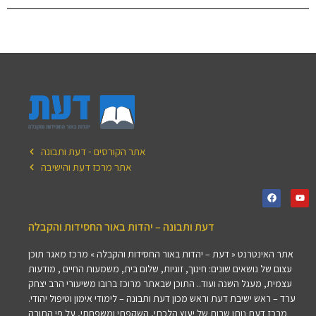
אתר הקורסים - דעת ותבונה
אתר מרכז דעת והישיבה
דעת ותבונה – יהדות באור החסידות והקבלה
אתר האינטרנט « דעת – יהדות באור החסידות והקבלה » מרכז מאגר תוכן
עצום של נושאים שונים: חינוך, זוגיות, שלום בית, משמעות החיים , מודעות
עצמית, מעגל השנה ועוד.. התוכן שבאתר מרוכז ברובו משיעורי הרב יצחק
ערד – ראש ישיבת דעת וראש מכון דעת ותבונה – לימודי אימון וטיפול יהודי.
מרכז דעת נותן שרות של יעוץ הלכתי, השקפתי ומשפחתי, על פי התורה