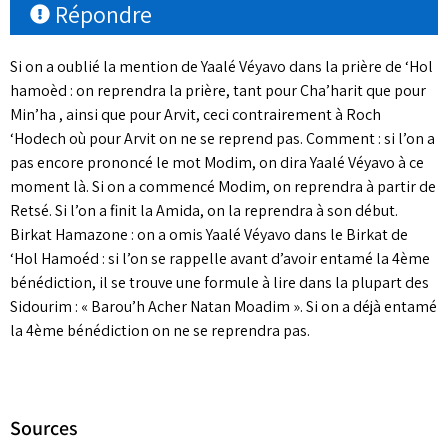
Répondre
Si on a oublié la mention de Yaalé Véyavo dans la prière de ‘Hol
hamoèd : on reprendra la prière, tant pour Cha’harit que pour
Min’ha , ainsi que pour Arvit, ceci contrairement à Roch
‘Hodech où pour Arvit on ne se reprend pas. Comment : si l’on a
pas encore prononcé le mot Modim, on dira Yaalé Véyavo à ce
moment là. Si on a commencé Modim, on reprendra à partir de
Retsé. Si l’on a finit la Amida, on la reprendra à son début.
Birkat Hamazone : on a omis Yaalé Véyavo dans le Birkat de
‘Hol Hamoéd : si l’on se rappelle avant d’avoir entamé la 4ème
bénédiction, il se trouve une formule à lire dans la plupart des
Sidourim : « Barou’h Acher Natan Moadim ». Si on a déjà entamé
la 4ème bénédiction on ne se reprendra pas.
Sources