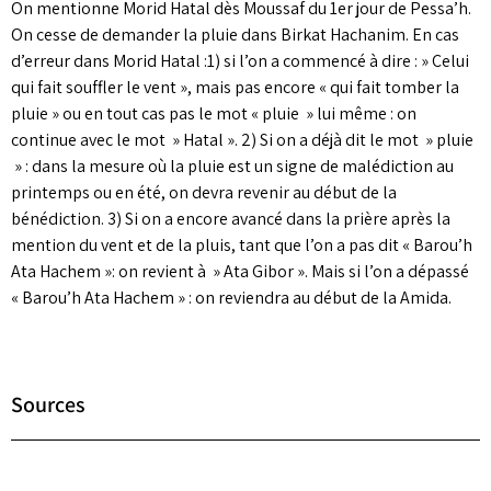
On mentionne Morid Hatal dès Moussaf du 1er jour de Pessa’h.
On cesse de demander la pluie dans Birkat Hachanim. En cas
d’erreur dans Morid Hatal :1) si l’on a commencé à dire : » Celui
qui fait souffler le vent », mais pas encore « qui fait tomber la
pluie » ou en tout cas pas le mot « pluie » lui même : on
continue avec le mot » Hatal ». 2) Si on a déjà dit le mot » pluie
» : dans la mesure où la pluie est un signe de malédiction au
printemps ou en été, on devra revenir au début de la
bénédiction. 3) Si on a encore avancé dans la prière après la
mention du vent et de la pluis, tant que l’on a pas dit « Barou’h
Ata Hachem »: on revient à » Ata Gibor ». Mais si l’on a dépassé
« Barou’h Ata Hachem » : on reviendra au début de la Amida.
Sources