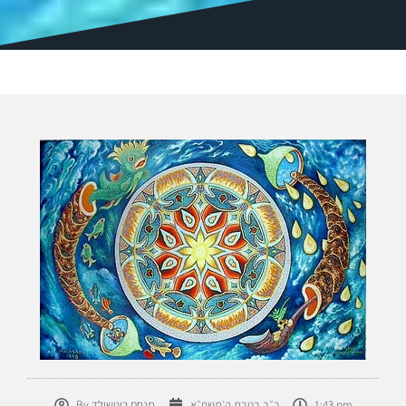
1:43 pm
כ״ב בטבת ה׳תשפ״א
מנחם רוטשילד
By