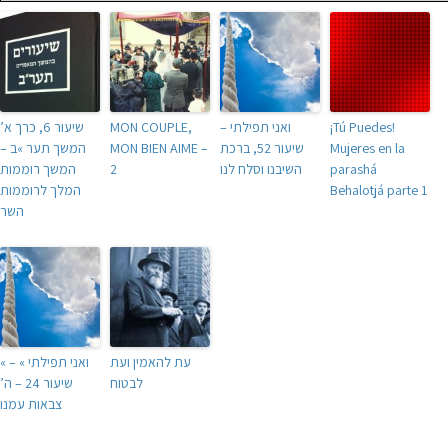
¡Tú Puedes!
ואני תפילתי –
MON COUPLE,
שיעור 6, כרך א’
Mujeres en la
שיעור 52, ברכת
MON BIEN AIME –
המשך תער »ב –
parashá
השיבנו וסלח לנו
2
המשך רוממות
Behalotjá parte 1
המלך לרוממות
השר
עת להאמין ועת
« ואני תפילתי » –
לבטוח
שיעור 24 – ה’
צבאות עמנו