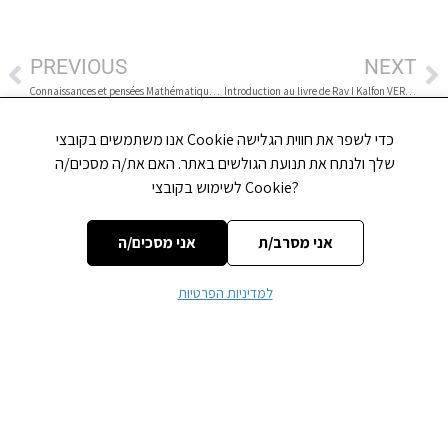
PREVIOUS
NEXT
Connaissances et pensées Mathématiques des Hébreux – 4
Introduction au livre de Rav I Kalfon VERSION FINALE
אנו משתמשים בקובצי Cookie כדי לשפר את חווית הגלישה
שלך ולנתח את תנועת הגולשים באתר. האם את/ה מסכים/ה
לשימוש בקובצי Cookie?
Laisser un commentaire
אני מסרב/ת
אני מסכים/ה
Votre adresse e-mail ne sera pas publiée.
Les champs obligatoires
למדיניות הפרטיות
sont indiqués avec
*
Commentaire
*