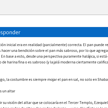
esponder
ión inicial era en realidad (parcialmente) correcta. El pan puede re
hacer una bendición sobre el pan más sabroso, por lo que agrega
r. En base a esto, desde una perspectiva puramente halájica, si es
 de harina fina o es sabroso (y la jalá moderna ciertamente calific
go, la costumbre es siempre mojar el pan en sal, no solo en Shabat
s un altar
ir su visión del altar que se colocaría en el Tercer Templo, Ezequiel 