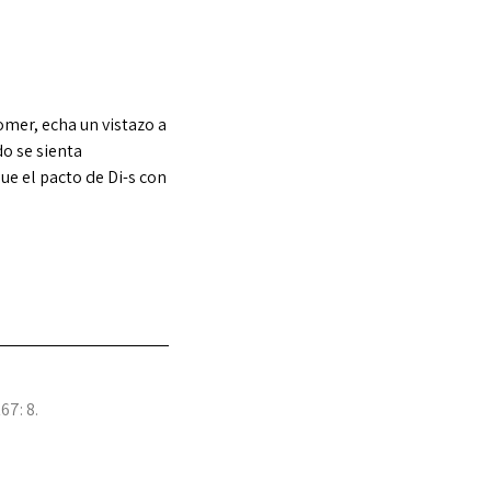
omer, echa un vistazo a
do se sienta
e el pacto de Di-s con
67: 8.