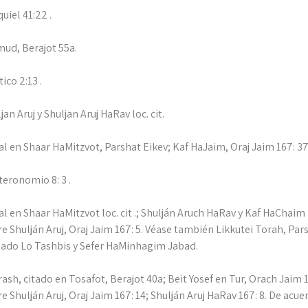
uiel 41:22 .
ud, Berajot 55a.
tico 2:13 .
jan Aruj y Shuljan Aruj HaRav loc. cit.
al en Shaar HaMitzvot, Parshat Eikev; Kaf HaJaim, Oraj Jaim 167: 37
eronomio 8: 3 .
al en Shaar HaMitzvot loc. cit .; Shulján Aruch HaRav y Kaf HaChaim l
e Shulján Aruj, Oraj Jaim 167: 5. Véase también Likkutei Torah, Par
ulado Lo Tashbis y Sefer HaMinhagim Jabad.
ash, citado en Tosafot, Berajot 40a; Beit Yosef en Tur, Orach Jai
e Shulján Aruj, Oraj Jaim 167: 14; Shulján Aruj HaRav 167: 8. De acu