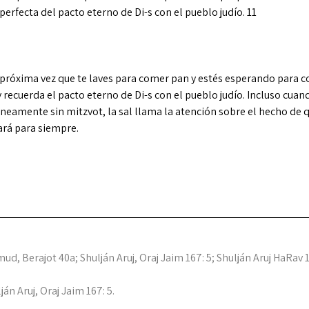
erfecta del pacto eterno de Di-s con el pueblo judío. 11
a próxima vez que te laves para comer pan y estés esperando para c
y recuerda el pacto eterno de Di-s con el pueblo judío. Incluso cuan
amente sin mitzvot, la sal llama la atención sobre el hecho de qu
ará para siempre.
ud, Berajot 40a; Shulján Aruj, Oraj Jaim 167: 5; Shulján Aruj HaRav 1
ján Aruj, Oraj Jaim 167: 5.