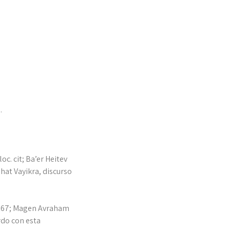
.
oc. cit; Ba’er Heitev
shat Vayikra, discurso
m 167; Magen Avraham
erdo con esta