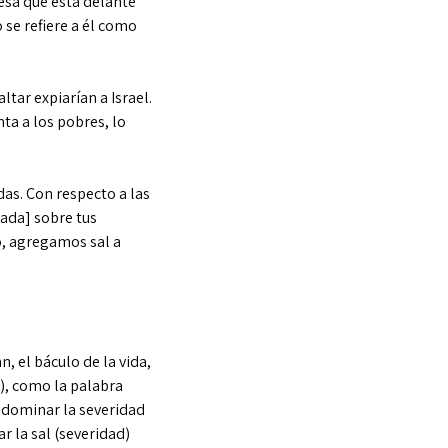
mesa que está delante
 se refiere a él como
ltar expiarían a Israel.
ta a los pobres, lo
das. Con respecto a las
ocada] sobre tus
to, agregamos sal a
n, el báculo de la vida,
r la sal (severidad)