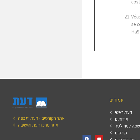
cost
Véas
se c
HaSi
עמודים
דעת ראשי
אתר הקורסים - דעת ותבונה
אודותינו
אתר מרכז דעת והישיבה
מה לניוז לטר
קורסים
שידורים חיים