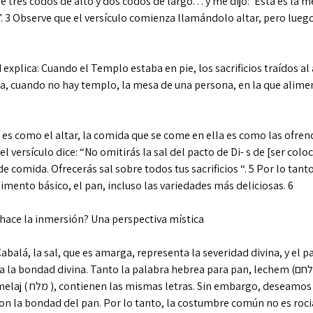
 tres codos de alto y dos codos de largo. . . y me dijo: ‘Esta es la 
”. 3 Observe que el versículo comienza llamándolo altar, pero luego
explica: Cuando el Templo estaba en pie, los sacrificios traídos al a
a, cuando no hay templo, la mesa de una persona, en la que alimen
 es como el altar, la comida que se come en ella es como las ofren
el versículo dice: “No omitirás la sal del pacto de Di- s de [ser col
e comida. Ofrecerás sal sobre todos tus sacrificios “. 5 Por lo tan
imento básico, el pan, incluso las variedades más deliciosas. 6
hace la inmersión? Una perspectiva mística
abalá, la sal, que es amarga, representa la severidad divina, y el pa
a bondad divina. Tanto la palabra hebrea para pan, lechem (לחם), como la palabra
mbargo, deseamos dominar la severidad
con la bondad del pan. Por lo tanto, la costumbre común no es rocia