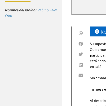
Nombre del rabino:
Rabino Jaim
Frim
R
Su suposic
Queremos 
participa
está hecho
en sal.1
Sin embar
Tu mesa e
Al describ