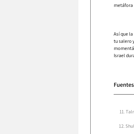
metáfora p
Así que l
tu salero 
momentáne
Israel dur
Fuentes
Talm
Shul