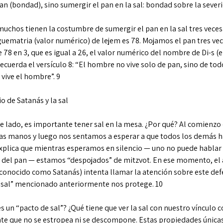
an (bondad), sino sumergir el pan en la sal: bondad sobre la severi
uchos tienen la costumbre de sumergir el pan en la sal tres veces
guematria (valor numérico) de lejem es 78. Mojamos el pan tres vec
 78 en 3, que es igual a 26, el valor numérico del nombre de Di-s 
ecuerda el versículo 8: “El hombre no vive solo de pan, sino de tod
 vive el hombre”. 9
o de Satanás y la sal
e lado, es importante tener sal en la mesa. ¿Por qué? Al comienz
as manos y luego nos sentamos a esperar a que todos los demás h
xplica que mientras esperamos en silencio — uno no puede hablar e
 del pan — estamos “despojados” de mitzvot. En ese momento, el
conocido como Satanás) intenta llamar la atención sobre este def
 sal” mencionado anteriormente nos protege. 10
s un “pacto de sal”? ¿Qué tiene que ver la sal con nuestro vínculo co
te que no se estropea ni se descompone. Estas propiedades únicas 