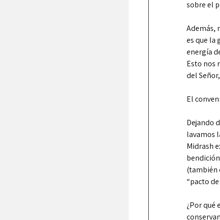
sobre el p
Además, m
es que la 
energía de
Esto nos r
del Señor,
El conveni
Dejando d
lavamos l
Midrash e
bendición
(también 
“pacto de
¿Por qué e
conservan