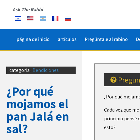
Ask The Rabbi
página de inicio
artículos
Pregúntale al rabino
D
categoría:
Bendiciones
Pregun
¿Por qué
¿Por qué mojamos
mojamos el
Cada vez que me i
pan Jalá en
principio pensé q
sal?
esto?