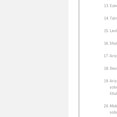
Ezeq
Talm
Leví
Shul
Ariz
Deut
Ariz
sobr
tit
Midr
sobr