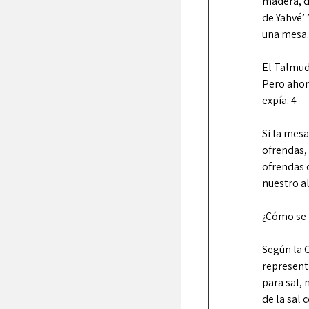
madera, de
de Yahvé’ 
una mesa.
El Talmud 
Pero ahor
expía. 4
Si la mesa
ofrendas, 
ofrendas d
nuestro al
¿Cómo se 
Según la C
representa l
para sal, melaj ( מלח ), contienen las mismas letras. Sin e
de la sal 