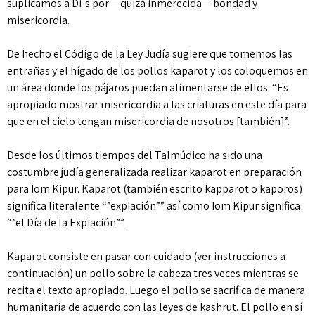
suplicamos a Di-s por —quizá inmerecida— bondad y
misericordia.
De hecho el Código de la Ley Judía sugiere que tomemos las
entrañas y el hígado de los pollos kaparot y los coloquemos en
un área donde los pájaros puedan alimentarse de ellos. “Es
apropiado mostrar misericordia a las criaturas en este día para
que en el cielo tengan misericordia de nosotros [también]”.
Desde los últimos tiempos del Talmúdico ha sido una
costumbre judía generalizada realizar kaparot en preparación
para Iom Kipur. Kaparot (también escrito kapparot o kaporos)
significa literalente “”expiación”” así como Iom Kipur significa
“”el Día de la Expiación””.
Kaparot consiste en pasar con cuidado (ver instrucciones a
continuación) un pollo sobre la cabeza tres veces mientras se
recita el texto apropiado. Luego el pollo se sacrifica de manera
humanitaria de acuerdo con las leyes de kashrut. El pollo en sí