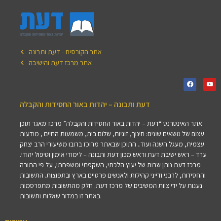
אתר הקורסים - דעת ותבונה
אתר מרכז דעת והישיבה
דעת ותבונה – יהדות באור החסידות והקבלה
אתר האינטרנט “דעת – יהדות באור החסידות והקבלה” מרכז מאגר תוכן
עצום של נושאים שונים: חינוך, זוגיות, שלום בית, משמעות החיים , מודעות
עצמית, מעגל השנה ועוד.. התוכן שבאתר מרוכז ברובו משיעורי הרב יצחק
ערד – ראש ישיבת דעת וראש מכון דעת ותבונה – לימודי אימון וטיפול יהודי.
מרכז דעת נותן שרות של יעוץ הלכתי, השקפתי ומשפחתי, על פי התורה
והחסידות, לרבני ודייני קהילות ולאנשים פרטיים בארץ ובתפוצות. התשובות
נענות על ידי צוות המשיבים של מרכז דעת. חלק מהתשובות מתפרסמות
באתר זו במדור שאלות ותשובות.