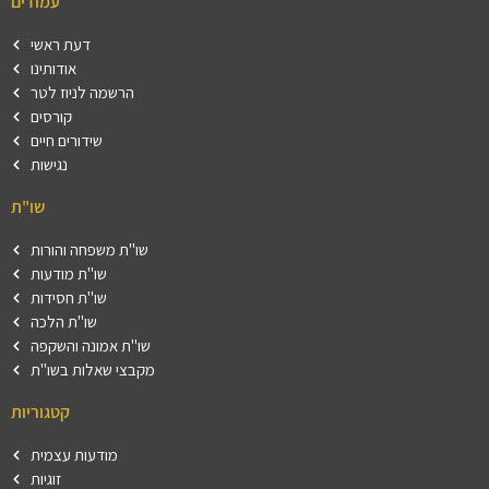
עמודים
דעת ראשי
אודותינו
הרשמה לניוז לטר
קורסים
שידורים חיים
נגישות
שו"ת
שו"ת משפחה והורות
שו"ת מודעות
שו"ת חסידות
שו"ת הלכה
שו"ת אמונה והשקפה
מקבצי שאלות בשו"ת
קטגוריות
מודעות עצמית
זוגיות