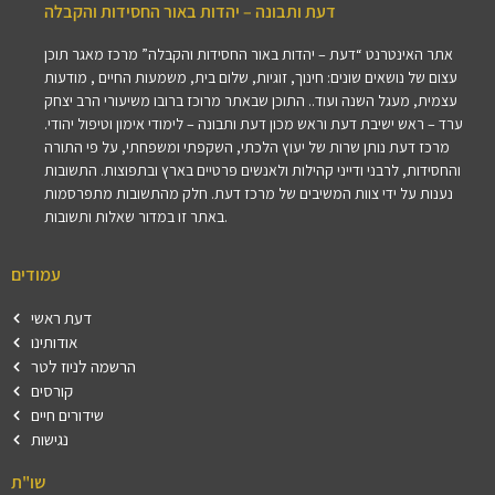
דעת ותבונה – יהדות באור החסידות והקבלה
אתר האינטרנט “דעת – יהדות באור החסידות והקבלה” מרכז מאגר תוכן
עצום של נושאים שונים: חינוך, זוגיות, שלום בית, משמעות החיים , מודעות
עצמית, מעגל השנה ועוד.. התוכן שבאתר מרוכז ברובו משיעורי הרב יצחק
ערד – ראש ישיבת דעת וראש מכון דעת ותבונה – לימודי אימון וטיפול יהודי.
מרכז דעת נותן שרות של יעוץ הלכתי, השקפתי ומשפחתי, על פי התורה
והחסידות, לרבני ודייני קהילות ולאנשים פרטיים בארץ ובתפוצות. התשובות
נענות על ידי צוות המשיבים של מרכז דעת. חלק מהתשובות מתפרסמות
באתר זו במדור שאלות ותשובות.
עמודים
דעת ראשי
אודותינו
הרשמה לניוז לטר
קורסים
שידורים חיים
נגישות
שו"ת