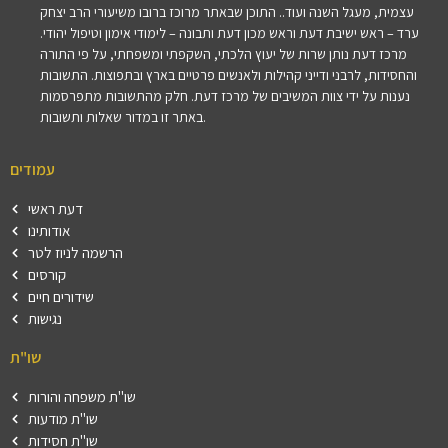
עצמית, מעגל השנה ועוד.. התוכן שבאתר מרוכז ברובו משיעורי הרב יצחק
ערד – ראש ישיבת דעת וראש מכון דעת ותבונה – לימודי אימון וטיפול יהודי.
מרכז דעת נותן שרות של יעוץ הלכתי, השקפתי ומשפחתי, על פי התורה
והחסידות, לרבני ודייני קהילות ולאנשים פרטיים בארץ ובתפוצות. התשובות
נענות על ידי צוות המשיבים של מרכז דעת. חלק מהתשובות מתפרסמות
באתר זו במדור שאלות ותשובות.
עמודים
דעת ראשי
אודותינו
הרשמה לניוז לטר
קורסים
שידורים חיים
נגישות
שו"ת
שו"ת משפחה והורות
שו"ת מודעות
שו"ת חסידות