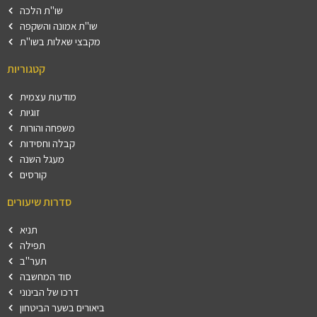
שו"ת הלכה
שו"ת אמונה והשקפה
מקבצי שאלות בשו"ת
קטגוריות
מודעות עצמית
זוגיות
משפחה והורות
קבלה וחסידות
מעגל השנה
קורסים
סדרות שיעורים
תניא
תפילה
תער"ב
סוד המחשבה
דרכו של הבינוני
ביאורים בשער הביטחון