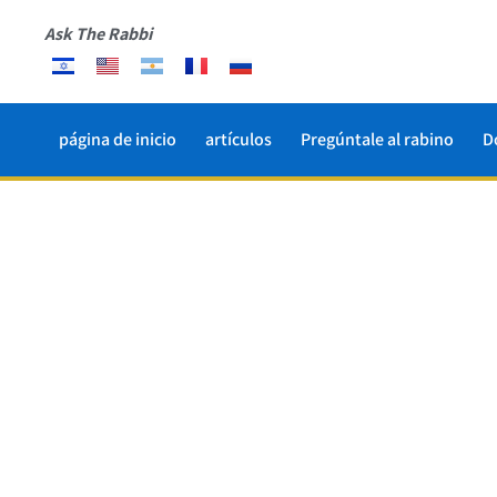
Ask The Rabbi
página de inicio
artículos
Pregúntale al rabino
D