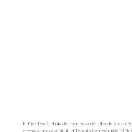
LA CURACIÓN DEL
PARTE 1
El Diez Tevet, el día del comienzo del sitio de Jerusal
que siguieron y, al final, el Templo fue destruido. El 