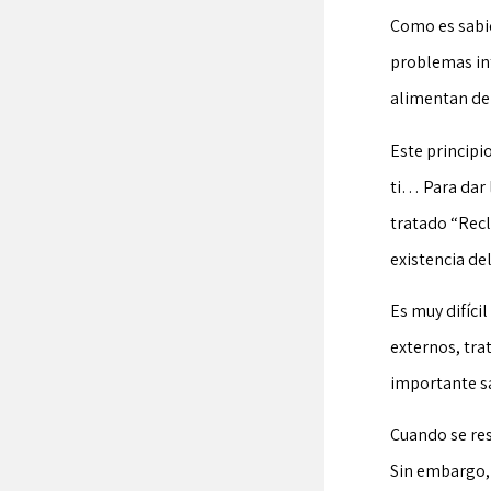
Como es sabido
problemas int
alimentan de 
Este principi
ti… Para dar 
tratado “Recl
existencia del
Es muy difícil
externos, tra
importante sa
Cuando se res
Sin embargo, 