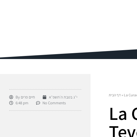
דף הבית
»
La Curac
By
חיים פרים
י״ג בטבת ה׳תשפ״א
6:48 pm
No Comments
La 
Tev