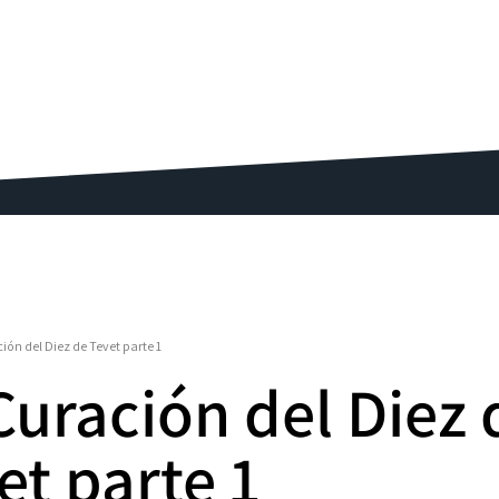
ión del Diez de Tevet parte 1
Curación del Diez 
et parte 1