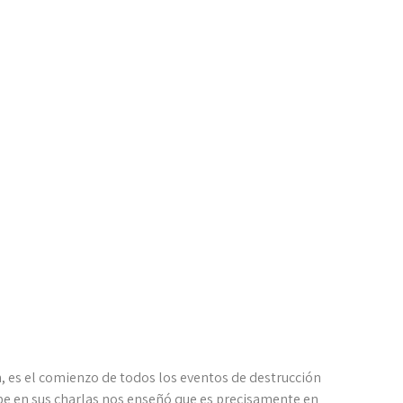
 DIEZ DE TEVET
én, es el comienzo de todos los eventos de destrucción
Rebe en sus charlas nos enseñó que es precisamente en