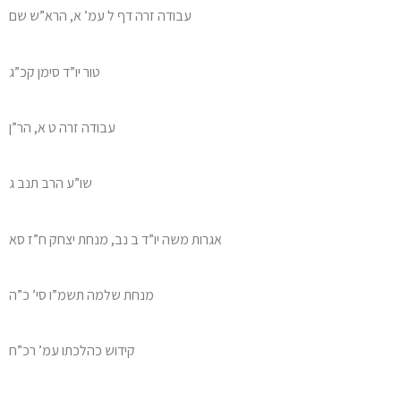
עבודה זרה דף ל עמ’ א, הרא”ש שם
טור יו”ד סימן קכ”ג
עבודה זרה ט א, הר”ן
שו”ע הרב תנב ג
אגרות משה יו”ד ב נב, מנחת יצחק ח”ז סא
מנחת שלמה תשמ”ו סי’ כ”ה
קידוש כהלכתו עמ’ רכ”ח