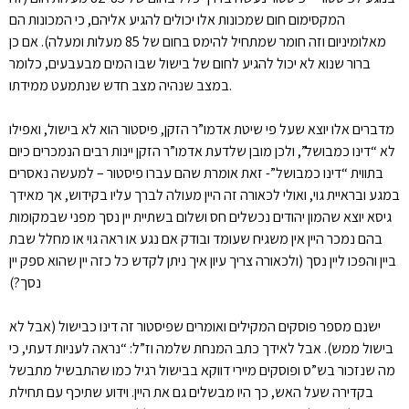
המקסימום חום שמכונות אלו יכולים להגיע אליהם, כי המכונות הם
מאלומיניום וזה חומר שמתחיל להימס בחום של 85 מעלות ומעלה). אם כן
ברור שנוא לא יכול להגיע לחום של בישול שבו המים מבעבעים, כלומר
במצב שנהיה מצב חדש שנתמעט ממידתו.
מדברים אלו יוצא שעל פי שיטת אדמו”ר הזקן, פיסטור הוא לא בישול, ואפילו
לא “דינו כמבושל”, ולכן מובן שלדעת אדמו”ר הזקן יינות רבים הנמכרים כיום
בתווית “דינו כמבושל”- זאת אומרת שהם עברו פיסטור – למעשה נאסרים
במגע ובראיית גוי, ואולי לכאורה זה היין מעולה לברך עליו בקידוש, אך מאידך
גיסא יוצא שהמון יהודים נכשלים חס ושלום בשתיית יין נסך מפני שבמקומות
בהם נמכר היין אין משגיח שעומד ובודק אם נגע או ראה גוי או מחלל שבת
ביין והפכו ליין נסך (ולכאורה צריך עיון איך ניתן לקדש כל כזה יין שהוא ספק יין
נסך?)
ישנם מספר פוסקים המקילים ואומרים שפיסטור זה דינו כבישול (אבל לא
בישול ממש). אבל לאידך כתב המנחת שלמה וז”ל: “נראה לעניות דעתי, כי
מה שנזכור בש”ס ופוסקים מיירי דווקא בבישול רגיל כמו שהתבשיל מתבשל
בקדירה שעל האש, כך היו מבשלים גם את היין. וידוע שתיכף עם תחילת