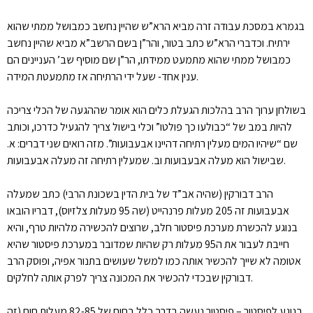
בגמרא במסכת עבודה זרה מביא הרא”ש שהיין נחשב כמבושל ממתי שהוא
ירתיח. וכדברי הרא”ש כתב בטור, והר”ן בשם הרשב”א מביא שהיין נחשב
כמבושל ממתי שהוא מתמעט ממידתו, הר”ן שם מוסיף שב’ העניינים הם
ענין אחד- שעל ידי הרתיחה אז מתמעטת המידה.
בשולחן ערוך הרב בהלכות הגעלת כלים הוא אומר שההגעה של הכלי צריכה
להיות במב של “כבולעו כך פולטו” וכלי בישול צריך להגעיל כדרכו, וכותב
שם “שיהיו המים מעלין רתיחה דהיינו אבעבועות”. מזה רואים שני דברים: א.
שבישול הוא מעלה אבעבועות וב. שמעלין רתיחה זה מעלה אבעבועות.
הרב דבורקין (שהיה אב”ד של בית הדין בשכונת הרבי) כתב שמעלה
אבעבועות זה 205 מעלות פרנהייט (שה 95 מעלות צלזיוס), דבריו הובאו
בנוגע להכשרת מערכת פיסטור חלב, שרוצים להכשירה מלהיות טרף, והיא
חייבת לעבור את ה95 מעלות רק שהיות שמדובר במערכת פיסטור שהיא
אטומה לא שייך להכשיר אותה כמו למשל שעושים בתנור אפיה, ופוסק הרב
דבורקין שבכדי להכשיר את המכונה צריך לפרק אותה לחלקים.
בנוגע לפיסטור – פיסטור נעשה בדרך כלל בחום של 82-85 מעלות חום (זה