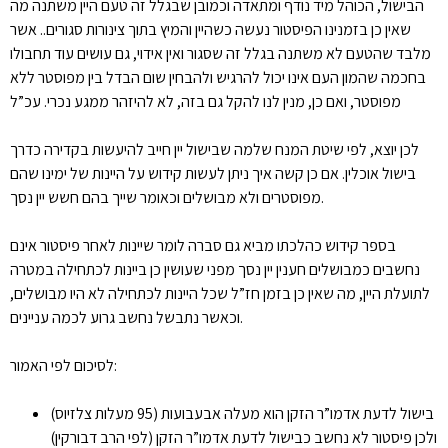
הבישול, הכוהל מיד נודף ומתאדה וכמובן שבגלל זה טעם היין משתנה מה
שאין כן בזמנינו הפיסטור נעשה כשהיין והמיץ בתוך צינורות סגורים.. אשר
מלבד שהטעם לא משתנה בגלל זה שסגור ואין אידוי, גם עושים עוד תחבולו
בחכמה שהמון העם אינו יכול להרגיש ולהבחין שום הבדל בין מפוסטר ללא
מפוסטר, ואם כן, מנין לנו להקל גם בזה, לא להיזהר ממגע נכרי. עכ”ל
לכן יוצא, לפי שיטת המנח שלמה שבישול יין חייב להיעשות בקדירה כדרך
בישול אוכלין. אם כן קשה איך ניתן לעשות קידוש על היינות של ימינו שהם
מפוסטרים ולא מבושלים וכאומר שייך בהם חשש יין נסך.
בספר קידוש כהלכתו מביא גם סברה לומר שיינות לאחר פיסטור אינם
נחשבים כמבושלים חענין יין נסך מפני שעושין כן ביינות לכתחילה במטרה
לתועלת היין, מה שאין כן בזמן חז”ל שכל היינות לכתחילה לא היו מבושלים,
וכאשר נתבשל נחשב גרוע לכמה עניינים.
לסיכום לפי האמור:
בישול לדעת אדמו”ר הזקן הוא מעלה אבעבועות (95 מעלות צלזיוס)
ולכן פיסטור לא נחשב כבישול לדעת אדמו”ר הזקן (לפי הרב דבורקין)