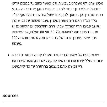
מכיוון שהוא לא מעלה אבעבועות. ולכן כאשר כתוב על בקבוק יין דינו
כמבושל זה לא נכון כאמור לשיטת אדמו”ר הזקן ואם גוי ראה או נגע
בה ייחשב כיין נסך. בנוסף לכך, אחד שאל את הרב ירוסלבסקי אב”ד
בי”ד חב”ד האם יהיה מותר לשים יין שעבר פיסטור על גבי שולחן
שיושב סביבו יהודי המחלל שבת? הרב ירוסלבסקי ענה שאמנם יש
מספר דעות בנוגע לפיסטור, 60-70, 80-90 מעלות, אך לשיטתנו
צריך שהיות שצריך שיתבשל עד כדי שיתמעט ממידתו שזה 100
מעלות.
יוצא מדברים אלו שאם יש בית חבד שיש לו יין כזה ומתארחים אצלו
יהודים מחללי שבת או יהודים שיש ספק על יהדותם, מוטב שיקחו את
היין ויבשלו אותם בעצמם בהרתחה עד כדי שיתמעטו.
Sources