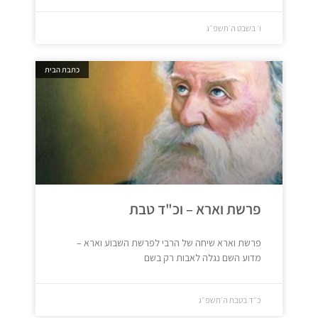
ו׳ בשבט ה׳תשפ״ג
כתבת הבית
פרשת וארא – וכ"ד טבת
פרשת וארא שיחה של הרבי לפרשת השבוע וארא –
מדוע השם נגלה לאבות רק בשם
כ״ד בטבת ה׳תשפ״ג