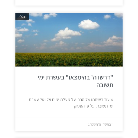
כללי
"דרשו ה' בהימצאו" בעשרת ימי
תשובה
שיעור בשיחתו של הרבי על מעלת ימים אלו של עשרת
ימי תשובה, על פי הפסוק
ו׳ בתשרי ה׳תשפ״ג