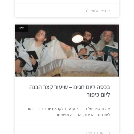
י׳ בתשרי ה׳תשפ״ג
כללי
בכסה ליום חגינו – שיעור קצר הכנה
ליום כיפור
שיעור קצר של הרב יצחק ערד לקראת יום כיפור: בכסה
ליום חגנו, הריחוק, הקרבה והשמחה
ז׳ בתשרי ה׳תשפ״ג