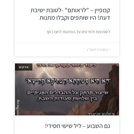
קמפיין – "לראותם" -לטובת ישיבת
דעת! היו שותפים וקבלו מתנות
לשותפות ולפרטים על המתנות לחצו כאן!
י׳ בשבט ה׳תשפ״ג
אירועים
גם השבוע – ליל שישי חסידי!