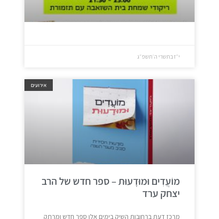
י״ז בתשרי ה׳תשפ״ג
אירועים
מוֹעֲדִים וּמוּדָעוּת – ספר חדש של הרב
יצחק ערד
מרכז דעת ברחובות השיק בימים אלו ספר חדש ומרתק