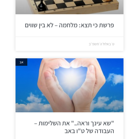
פרשת כי תצא: מלחמה – לא בין שווים
ט׳ באלול ה׳תשפ״ב
אב
"שא עינך וראה.." את השלימות –
העבודה של ט"ו באב