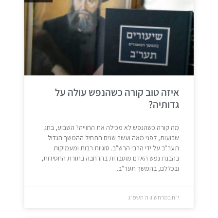
איזה טוב קורה כשהנפש עולה על
גדותיה?
מה קורה כשהנפש לא מכילה את החוייה? השבוע, בחג
שבועות, לפני מאה ועשר שנים התחיל ההמשך הגדול
תער"ב על ידי הרבי הרש"ב. סוגיות רבות ומעמיקות
בהבנת נפש האדם מוסברות בהרחבה בתורת החסידות,
ובכללם, בהמשך תער"ב.
י״ח במרחשוון ה׳תשפ״ג