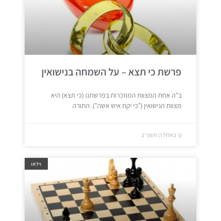
פרשת כי תצא – על השמחה בנישואין
ב"ה אחת המצוות המוזכרות בפרשתנו (כי תצא) היא
מצוות הנישואין ("כי יקח איש אשה"). התורה
ט׳ באלול ה׳תשפ״ב
וידאו