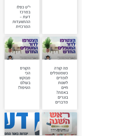
י"ט כסלו
במרכז
דעת –
ההתוועדות
המרכזית
מה קורה
הקורס
כשמטפלים
הכי
לומדים
מבוקש
לשנות
בעולם
חיים
הטיפול!
באמת?
בוגרים
מדברים