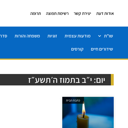
אודות דעת
יצירת קשר
רשימת תפוצה
תרומה
שו"ת
מודעות עצמית
זוגיות
משפחה והורות
סדרו
שידורים חיים
קורסים
יום: י״ב בתמוז ה׳תשע״ז
כתבת הבית