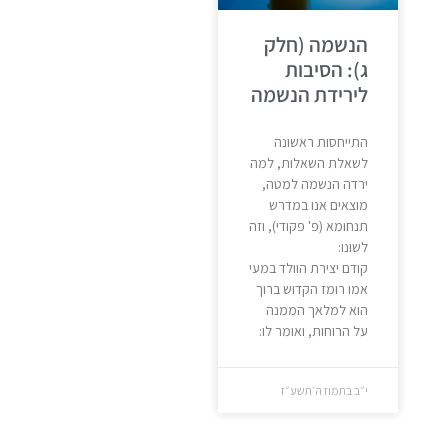
הנשמה (חלק
ג): הסיבות
לירידת הנשמה
התייחסות ראשונה
לשאלת השאלות, למה
ירדה הנשמה למטה,
מוצאים אנו במדרש
תנחומא (פ' פקודי), וזה
לשונו:
קודם יצירת הוולד במעי
אמו רומז הקדוש ברוך
הוא למלאך הממנה
על הרוחות, ואומר לו:
י״ב בתמוז ה׳תשע״ז