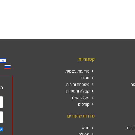
קטגוריות
מודעות עצמית
זוגיות
טר
משפחה והורות
הר
קבלה וחסידות
מעגל השנה
קורסים
סדרות שיעורים
ורות
תניא
תפילה