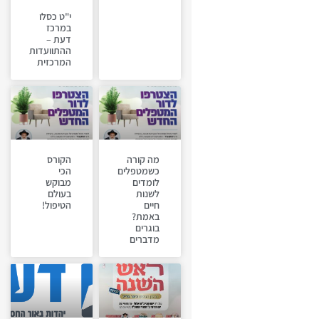
י"ט כסלו
במרכז
דעת –
ההתוועדות
המרכזית
מה קורה
הקורס
כשמטפלים
הכי
לומדים
מבוקש
לשנות
בעולם
חיים
הטיפול!
באמת?
בוגרים
מדברים