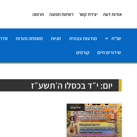
אודות דעת
יצירת קשר
רשימת תפוצה
תרומה
שו"ת
מודעות עצמית
זוגיות
משפחה והורות
סדרו
שידורים חיים
קורסים
יום: י״ד בכסלו ה׳תשע״ז
אירועים