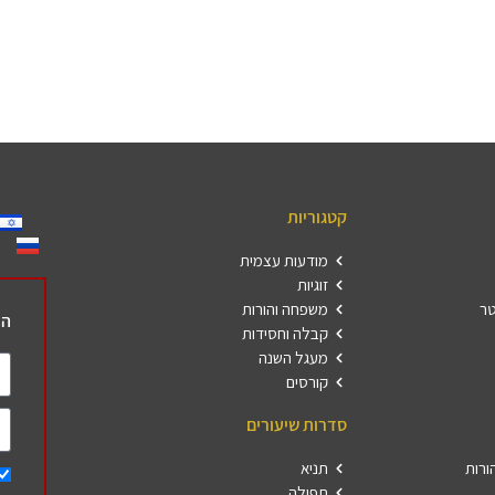
קטגוריות
מודעות עצמית
זוגיות
טר
משפחה והורות
הר
קבלה וחסידות
מעגל השנה
קורסים
סדרות שיעורים
ורות
תניא
תפילה