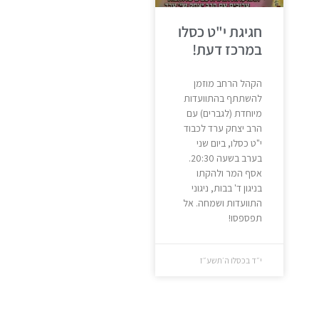
חגיגת י"ט כסלו
במרכז דעת!
הקהל הרחב מוזמן
להשתתף בהתוועדות
מיוחדת (לגברים) עם
הרב יצחק ערד לכבוד
י"ט כסלו, ביום שני
בערב בשעה 20:30.
אסף המר ולהקתו
בניגון ד' בבות, ניגוני
התוועדות ושמחה. אל
תפספסו!
י״ד בכסלו ה׳תשע״ז