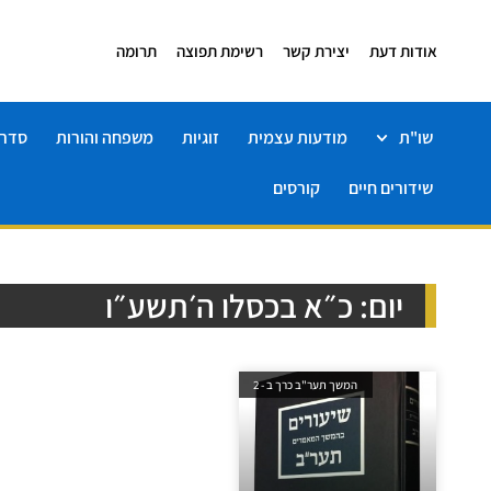
אודות דעת
יצירת קשר
רשימת תפוצה
תרומה
שו"ת
מודעות עצמית
זוגיות
משפחה והורות
סדרו
שידורים חיים
קורסים
יום: כ״א בכסלו ה׳תשע״ו
המשך תער"ב כרך ב - 2