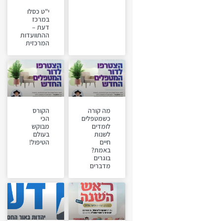
י"ט כסלו
במרכז
דעת –
ההתוועדות
המרכזית
מה קורה
הקורס
כשמטפלים
הכי
לומדים
מבוקש
לשנות
בעולם
חיים
הטיפול!
באמת?
בוגרים
מדברים