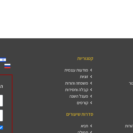
קטגוריות
מודעות עצמית
זוגיות
טר
משפחה והורות
הר
קבלה וחסידות
מעגל השנה
קורסים
סדרות שיעורים
ורות
תניא
תפילה