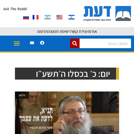
Ask The Rabbi
אודות
יצירת קשר
רשימת תפוצה
תרומה
יום: כ׳ בכסלו ה׳תשע״ו
וידאו