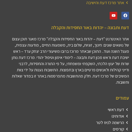
אתר מרכז דעת והישיבה
דעת ותבונה – יהדות באור החסידות והקבלה
אתר האינטרנט "דעת – יהדות באור החסידות והקבלה" מרכז מאגר תוכן עצום
של נושאים שונים: חינוך, זוגיות, שלום בית, משמעות החיים , מודעות עצמית,
מעגל השנה ועוד.. התוכן שבאתר מרוכז ברובו משיעורי הרב יצחק ערד – ראש
ישיבת דעת וראש מכון דעת ותבונה – לימודי אימון וטיפול יהודי. מרכז דעת נותן
שרות של יעוץ הלכתי, השקפתי ומשפחתי, על פי התורה והחסידות, לרבני
ודייני קהילות ולאנשים פרטיים בארץ ובתפוצות. התשובות נענות על ידי צוות
המשיבים של מרכז דעת. חלק מהתשובות מתפרסמות באתר זו במדור שאלות
ותשובות.
עמודים
דעת ראשי
אודותינו
הרשמה לניוז לטר
קורסים