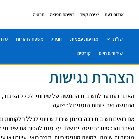
אודות דעת
יצירת קשר
רשימת תפוצה
תרומה
שו"ת
מודעות עצמית
זוגיות
משפחה והורות
סדרו
שידורים חיים
קורסים
הצהרת נגישות
האתר דעת ער לחשיבות ההנגשה של שירותיו לכלל הציבור, לר
ההנגשה ואת לוחות הזמנים לביצועה.
אנו רואים חשיבות רבה במתן שירות שוויוני לכלל הלקוחות 
האתר והנכסים הדיגיטליים שלנו על מנת להפוך את שירותי הח
מוטוריות שונות, לקויות קוגניטיביות, קוצר רואי, עיוורון או ע